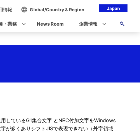
Japan
用情報
Global/Country & Region
種・業務
News Room
企業情報
で使用しているG1集合文字 とNEC付加文字をWindows
文字が多くありシフトJISで表現できない（外字領域