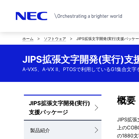
ホーム
ソフトウェア
JIPS拡張文字開発(実行)支援パッケ
サ
イ
JIPS拡張文字開発(実行)
ト
A-VX5、A-VX II、PTOSで利用しているG1集合
内
の
概要
現
JIPS拡張文字開発(実行)
ロ
支援パッケージ
在
ー
JIPS拡
位
上のCO
カ
製品紹介
の188
置