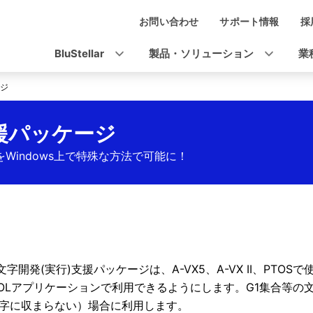
お問い合わせ
サポート情報
採
ナ
ビ
BluStellar
製品・ソリューション
業
ゲ
ージ
ー
シ
支援パッケージ
ョ
文字をWindows上で特殊な方法で可能に！
ン
張文字開発(実行)支援パッケージは、A-VX5、A-VX II、PTOS
BOLアプリケーションで利用できるようにします。G1集合等の
0文字に収まらない）場合に利用します。