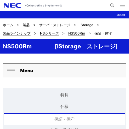
メ
サ
ニ
Japan
イ
ュ
ー
ト
を
ホーム
製品
サーバ・ストレージ
iStorage
サ
ナ
内
開
製品ラインナップ
NSシリーズ
NS500Rm
保証・保守
く
検
ビ
イ
索
ゲ
NS500Rm [iStorage ストレージ]
ト
ー
内
シ
の
Menu
ョ
ロ
閉
現
ン
ー
じ
在
る
カ
特長
位
ル
仕様
置
ナ
保証・保守
を
ビ