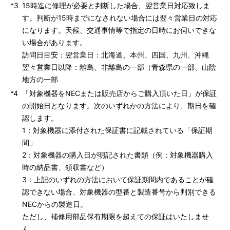
*3
15時迄に修理が必要と判断した場合、翌営業日対応致しま
す。判断が15時までになされない場合には翌々営業日の対応
になります。天候、交通事情等で指定の日時にお伺いできな
い場合があります。
訪問日目安：翌営業日：北海道、本州、四国、九州、沖縄
翌々営業日以降：離島、非離島の一部（青森県の一部、山陰
地方の一部
*4
「対象機器をNECまたは販売店からご購入頂いた日」が保証
の開始日となります。次のいずれかの方法により、期日を確
認します。
1：対象機器に添付された保証書に記載されている「保証期
間」
2：対象機器の購入日が明記された書類（例：対象機器購入
時の納品書、領収書など）
3：上記のいずれの方法において保証期間内であることが確
認できない場合、対象機器の型番と製造番号から判別できる
NECからの製造日。
ただし、補修用部品保有期限を超えての保証はいたしませ
ん。