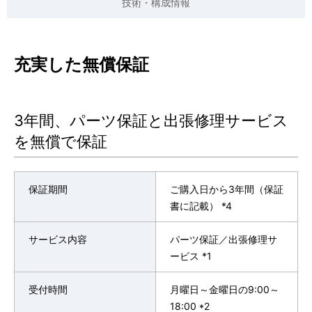
技術・構成情報
表
ゲ
示
ー
し
充実した無償保証
シ
て
ョ
い
3年間、パーツ保証と出張修理サービス
ン
ま
を無償で保証
す
。
保証期間
ご購入日から3年間（保証
書に記載） *4
サービス内容
パーツ保証／出張修理サ
ービス *1
受付時間
月曜日～金曜日の9:00～
18:00 *2