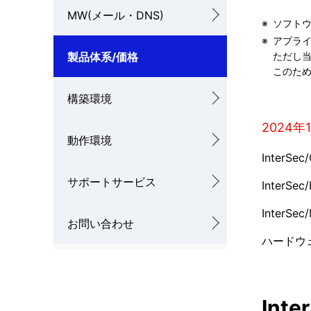
ゲ
MW(メール・DNS)
を
※
ソフト
ー
※
アプラ
表
シ
製品体系/価格
ただし
このた
示
ョ
構築環境
し
ン
2024
て
動作環境
InterSe
い
サポートサービス
ま
InterS
す
InterS
お問い合わせ
。
ハードウェア
Int