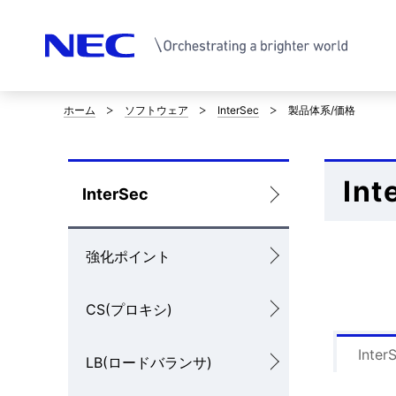
ホーム
ソフトウェア
InterSec
製品体系/価格
サ
イ
In
ト
ロ
InterSec
内
ー
の
強化ポイント
カ
現
ル
CS(プロキシ)
在
ナ
Inter
位
LB(ロードバランサ)
ビ
置