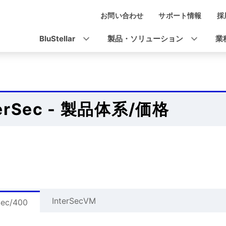
お問い合わせ
サポート情報
採
ナ
ビ
BluStellar
製品・ソリューション
業
ゲ
ー
シ
terSec - 製品体系/価格
ョ
ン
InterSecVM
Sec/400