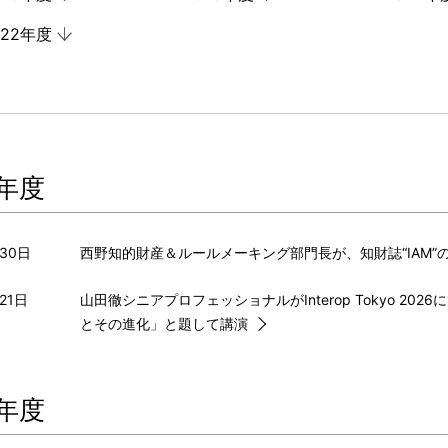
022年度
6年度
月30日
西野知的財産＆ルールメーキング部門長が、知財誌“IAM
21日
山田徹シニアプロフェッショナルがInterop Tokyo 
とその進化」と題して講演
5年度