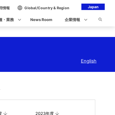
Japan
用情報
Global/Country & Region
種・業務
News Room
企業情報
English
ス
度
2023年度