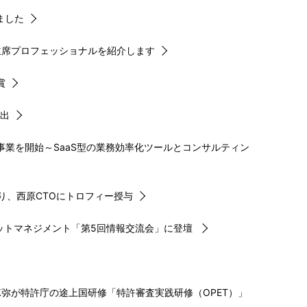
ました
主席プロフェッショナルを紹介します
賞
選出
事業を開始～SaaS型の業務効率化ツールとコンサルティン
5”選出にあたり、西原CTOにトロフィー授与
ットマネジメント「第5回情報交流会」に登壇
弥が特許庁の途上国研修「特許審査実践研修（OPET）」