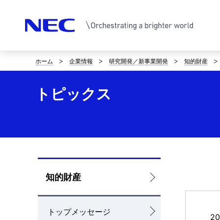
ホーム
企業情報
研究開発／新事業開発
知的財産
サ
イ
トピックス
ト
内
の
現
ロ
知的財産
在
ー
位
トップメッセージ
カ
置
2