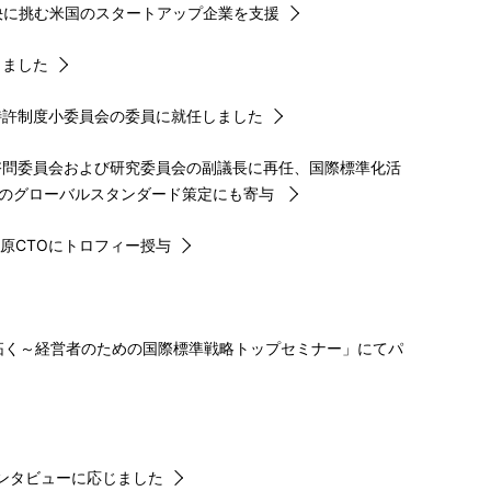
決に挑む米国のスタートアップ企業を支援
出席しました
特許制度小委員会の委員に就任しました
Tの諮問委員会および研究委員会の副議長に再任、国際標準化活
でのグローバルスタンダード策定にも寄与
あたり、西原CTOにトロフィー授与
を切り拓く～経営者のための国際標準戦略トップセミナー」にてパ
インタビューに応じました