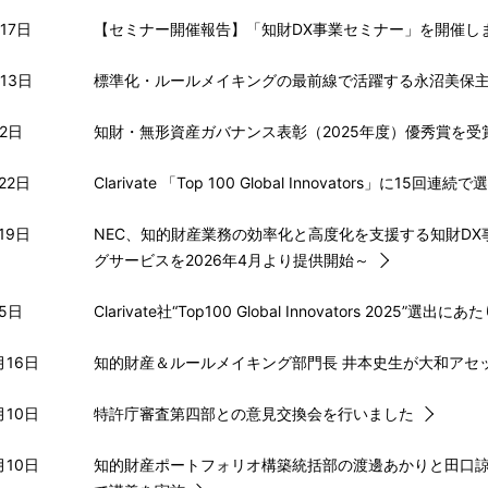
17日
【セミナー開催報告】「知財DX事業セミナー」を開催し
13日
標準化・ルールメイキングの最前線で活躍する永沼美保
月2日
知財・無形資産ガバナンス表彰（2025年度）優秀賞を受
22日
Clarivate 「Top 100 Global Innovators」に15回連続で
19日
NEC、知的財産業務の効率化と高度化を支援する知財DX
グサービスを2026年4月より提供開始～
月5日
Clarivate社“Top100 Global Innovators 202
月16日
知的財産＆ルールメイキング部門長 井本史生が大和アセ
月10日
特許庁審査第四部との意見交換会を行いました
月10日
知的財産ポートフォリオ構築統括部の渡邊あかりと田口諒