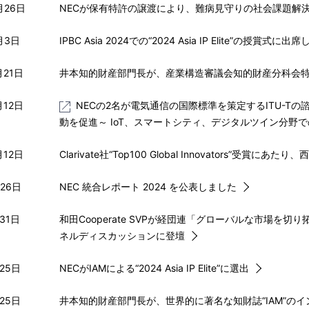
月26日
NECが保有特許の譲渡により、難病見守りの社会課題解
月3日
IPBC Asia 2024での“2024 Asia IP Elite”の授賞式に
月21日
井本知的財産部門長が、産業構造審議会知的財産分科会
月12日
NECの2名が電気通信の国際標準を策定するITU-
動を促進～ IoT、スマートシティ、デジタルツイン分野
月12日
Clarivate社“Top100 Global Innovators”受賞に
月26日
NEC 統合レポート 2024 を公表しました
31日
和田Cooperate SVPが経団連「グローバルな市場
ネルディスカッションに登壇
25日
NECがIAMによる“2024 Asia IP Elite”に選出
25日
井本知的財産部門長が、世界的に著名な知財誌“IAM”の