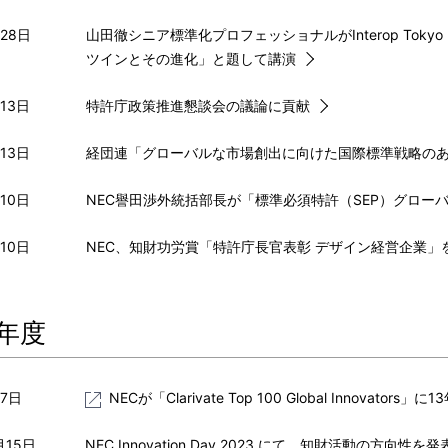
月28日
山田徹シニア標準化プロフェッショナルがInterop Tok
ツインとその進化」と題して講演
13日
特許庁政策推進懇談会の議論に貢献
13日
経団連「グローバルな市場創出に向けた国際標準戦略の
10日
NEC譽田渉外統括部長が「標準必須特許（SEP）グロー
10日
NEC、知財功労賞「特許庁長官表彰 デザイン経営企業」
3年度
月7日
NECが「Clarivate Top 100 Global Innovators
月15日
NEC Innovation Day 2023 にて、知財活動の方向性を発