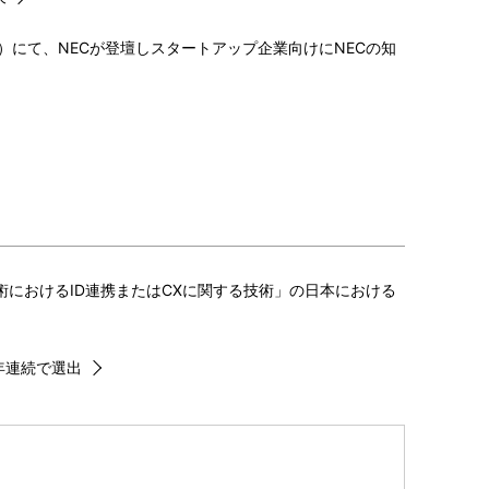
/9に香港で開催）にて、NECが登壇しスタートアップ企業向けにNECの知
術におけるID連携またはCXに関する技術」の日本における
に12年連続で選出