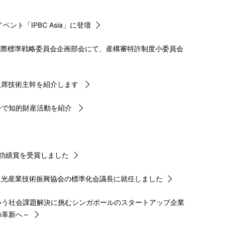
ト「IPBC Asia」に登壇
財産・国際標準戦略委員会企画部会にて、産構審特許制度小委員会
主席技術主幹を紹介します
ターで知的財産活動を紹介
賞功績賞を受賞しました
人光産業技術振興協会の標準化会議長に就任しました
いう社会課題解決に挑むシンガポールのスタートアップ企業
の革新へ～