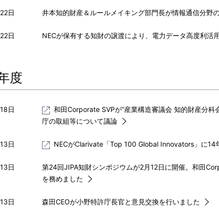
22日
井本知的財産＆ルールメイキング部門長が情報通信分野
22日
NECが保有する知財の譲渡により、電力データ高度利活
4年度
18日
和田Corporate SVPが”産業構造審議会 知的財
庁の取組等について議論
13日
NECがClarivate「Top 100 Global Innovators
13日
第24回JIPA知財シンポジウムが2月12日に開催。和田Co
を務めました
13日
森田CEOが小野特許庁長官と意見交換を行いました