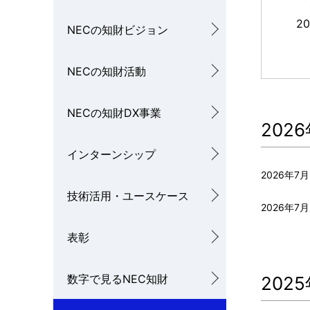
ル
2
NECの知財ビジョン
ナ
NECの知財活動
ビ
ゲ
NECの知財DX事業
ー
202
シ
インターンシップ
2026年7
ョ
技術活用・ユースケース
ン
2026年7月
表彰
数字で見るNEC知財
202