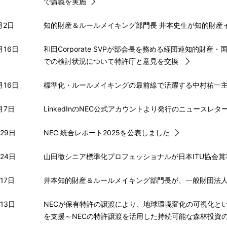
で講義を実施
月2日
知的財産＆ルールメイキング部門長 井本史生が知的財産イベン
月16日
和田Corporate SVPが部会長を務める経団連知的
での検討状況について特許庁と意見を交換
月16日
標準化・ルールメイキングの最前線で活躍する中村祐一
月7日
LinkedInのNEC公式アカウントより発行のニュースレ
月29日
NEC 統合レポート2025を公表しました
月24日
山田徹シニア標準化プロフェッショナルが日本ITU協会
17日
井本知的財産＆ルールメイキング部門長が、一般財団法
13日
NECが保有特許の譲渡により、地球環境変化の可視化と
を支援～NECの特許譲渡を活用した持続可能な森林投資