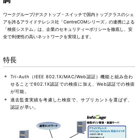
表
ビ
ワークグループ/デスクトップ・スイッチで国内トップクラスのシェ
示
ゲ
アを誇るアライドテレシス社「CentreCOMシリーズ」の連携による
し
ー
「検疫システム」は、企業のセキュリティーポリシーを徹底し、安
全で利便性の高いネットワークを実現します。
て
シ
い
ョ
特長
ま
ン
す
Tri-Auth（IEEE 802.1X/MAC/Web認証）機能と組み合わ
。
せることで802.1X認証での検疫に加え、Web認証での検疫
が可能。
過去監査実績を考慮した検疫で、サプリカントを選ばず、
認証が早い。