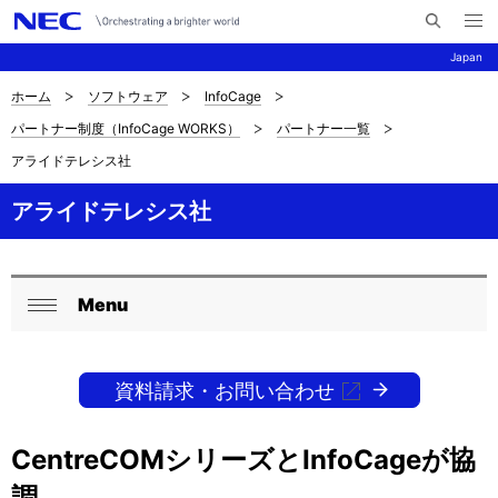
メ
サ
ニ
Japan
イ
ュ
ー
ト
を
ホーム
ソフトウェア
InfoCage
サ
ナ
内
開
パートナー制度（InfoCage WORKS）
パートナー一覧
く
検
ビ
イ
アライドテレシス社
索
ゲ
ト
ー
アライドテレシス社
内
シ
の
ョ
Menu
現
ン
ロ
閉
在
ー
じ
位
る
資料請求・お問い合わせ
カ
置
ル
CentreCOMシリーズとInfoCageが協
を
ナ
調