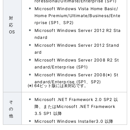
rofessional/Ultimate/Enterprise (SP1)
Microsoft Windows Vista Home Basic/
Home Premium/Ultimate/Business/Ente
対
rprise (SP1、SP2)
応
Microsoft Windows Server 2012 R2 Sta
OS
ndard
Microsoft Windows Server 2012 Stand
ard
Microsoft Windows Server 2008 R2 St
andard/Enterprise (SP1)
Microsoft Windows Server 2008(※) St
andard/Enterprise (SP1、SP2)
(※) 64ビット版には未対応です。
Microsoft .NET Framework 2.0 SP2 以
そ
降、またはMicrosoft .NET Framework
の
3.5 SP1 以降
他
Microsoft Windows Installer3.0 以降