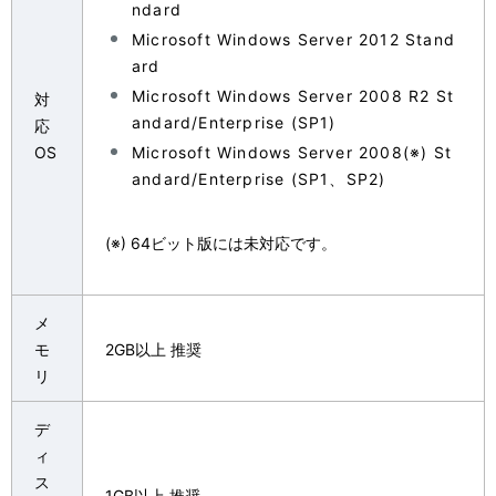
ndard
Microsoft Windows Server 2012 Stand
ard
Microsoft Windows Server 2008 R2 St
対
andard/Enterprise (SP1)
応
OS
Microsoft Windows Server 2008(※) St
andard/Enterprise (SP1、SP2)
(※) 64ビット版には未対応です。
メ
モ
2GB以上 推奨
リ
デ
ィ
ス
1GB以上 推奨