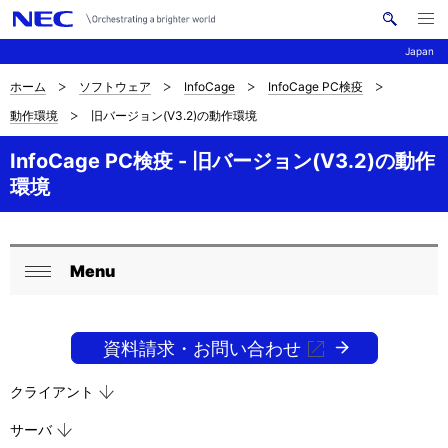
メ
サ
ニ
Japan
イ
ュ
ー
ト
を
ホーム
ソフトウェア
InfoCage
InfoCage PC検疫
サ
ナ
内
開
動作環境
旧バージョン(V3.2)の動作環境
く
検
ビ
イ
索
ゲ
InfoCage PC検疫 - 旧バージョン(V3.2)の動作
ト
環境
ー
内
シ
の
ョ
Menu
現
ロ
ン
閉
在
ー
じ
る
資料請求・お問い合わせ
位
カ
置
ル
クライアント
を
ナ
サーバ