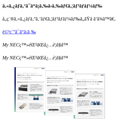
ã‚«ã‚¿ãƒ­ã‚°ã¯ã“ã¡ã‚‰ã‹ã‚‰ãƒ€ã‚¦ãƒ³ãƒ­ãƒ¼ãƒ‰
å„ç¨®ã‚«ã‚¿ãƒ­ã‚°ã‚’ãƒ€ã‚¦ãƒ³ãƒ­ãƒ¼ãƒ‰ã„ãŸã ã‘ã¾ã™ã€‚
è©³ç´°ã¯ã“ã¡ã‚‰
My NECç™»éŒ²ãŒå¿…è¦ã§ã™
My NECç™»éŒ²ãŒå¿…è¦ã§ã™