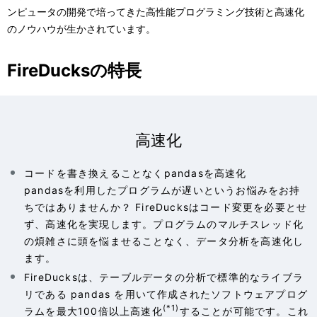
ナ
ンピュータの開発で培ってきた高性能プログラミング技術と高速化
ビ
のノウハウが生かされています。
ゲ
FireDucksの特長
ー
シ
ョ
高速化
ン
コードを書き換えることなくpandasを高速化
pandasを利用したプログラムが遅いというお悩みをお持
ちではありませんか？ FireDucksはコード変更を必要とせ
ず、高速化を実現します。プログラムのマルチスレッド化
の煩雑さに頭を悩ませることなく、データ分析を高速化し
ます。
FireDucksは、テーブルデータの分析で標準的なライブラ
リである pandas を用いて作成されたソフトウェアプログ
(*1)
ラムを最大100倍以上高速化
することが可能です。これ