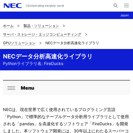
メ
サ
ニ
Japan
イ
ュ
ー
ト
を
ホーム
製品・ソリューション
サ
ナ
内
開
サーバ・ストレージ・エッジコンピューティング
く
検
ビ
イ
GPUソリューション
NECデータ分析高速化ライブラリ
索
ゲ
ト
ー
NECデータ分析高速化ライブラリ
内
Pythonライブラリ名: FireDucks
シ
の
ョ
現
ン
Menu
ロ
在
閉
ー
じ
位
NECは、現在世界で広く使用されているプログラミング言語
る
カ
置
「Python」で標準的なテーブルデータ分析用ライブラリとして使用
ル
される「pandas」を高速化するソフトウェア「FireDucks」を開発
しました。本ソフトウェア開発には、30年以上にわたるスーパーコ