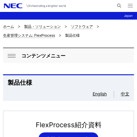
メ
サ
ニ
Japan
イ
ュ
ー
ト
を
ホーム
製品・ソリューション
ソフトウェア
サ
ナ
内
開
生産管理システム: FlexProcess
製品仕様
く
検
ビ
イ
索
ゲ
ト
コンテンツメニュー
ー
ロ
内
閉
シ
ー
じ
の
ョ
る
カ
製品仕様
現
ン
ル
English
中文
在
ナ
位
ビ
置
FlexProcess紹介資料
ゲ