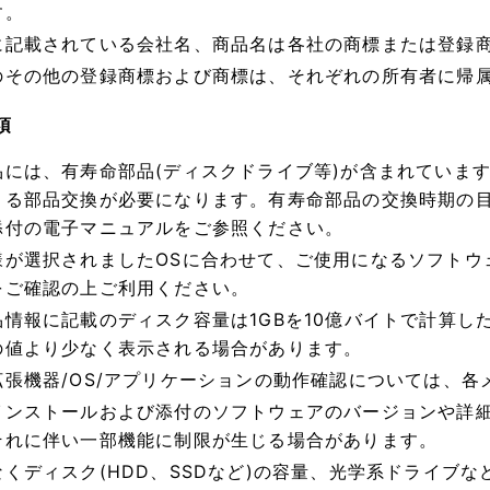
す。
に記載されている会社名、商品名は各社の商標または登録
のその他の登録商標および商標は、それぞれの所有者に帰
項
品には、有寿命部品(ディスクドライブ等)が含まれていま
よる部品交換が必要になります。有寿命部品の交換時期の
添付の電子マニュアルをご参照ください。
様が選択されましたOSに合わせて、ご使用になるソフトウ
をご確認の上ご利用ください。
品情報に記載のディスク容量は1GBを10億バイトで計算し
の値より少なく表示される場合があります。
拡張機器/OS/アプリケーションの動作確認については、各
インストールおよび添付のソフトウェアのバージョンや詳
それに伴い一部機能に制限が生じる場合があります。
なくディスク(HDD、SSDなど)の容量、光学系ドライブ