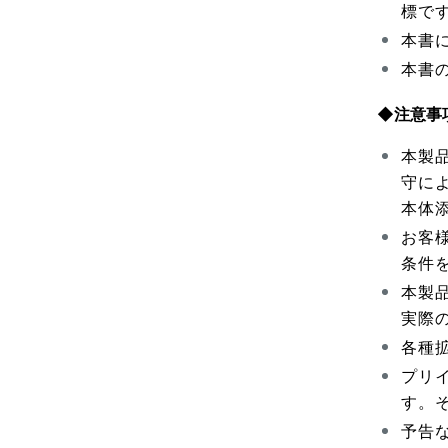
標で
本書
本書
◆注意事
本製
守に
本体
お客
条件
本製
実際
各種
プリ
す。
予告