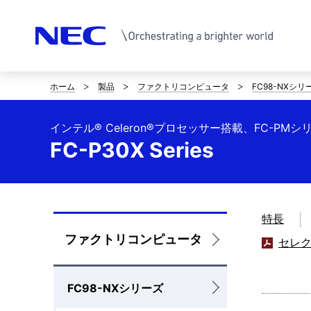
ホーム
製品
ファクトリコンピュータ
FC98-NXシリ
サ
イ
インテル® Celeron®プロセッサー搭載、FC-PMシ
ト
FC-P30X Series
内
の
特長
現
ロ
ファクトリコンピュータ
セレ
在
ー
位
FC98-NXシリーズ
カ
置