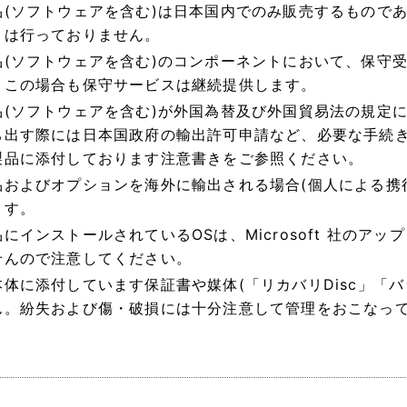
品(ソフトウェアを含む)は日本国内でのみ販売するもので
トは行っておりません。
品(ソフトウェアを含む)のコンポーネントにおいて、保守
。この場合も保守サービスは継続提供します。
品(ソフトウェアを含む)が外国為替及び外国貿易法の規定
ち出す際には日本国政府の輸出許可申請など、必要な手続
製品に添付しております注意書きをご参照ください。
品およびオプションを海外に輸出される場合(個人による携
ます。
にインストールされているOSは、Microsoft 社の
せんので注意してください。
本体に添付しています保証書や媒体(「リカバリDisc」「バ
ん。紛失および傷・破損には十分注意して管理をおこなっ