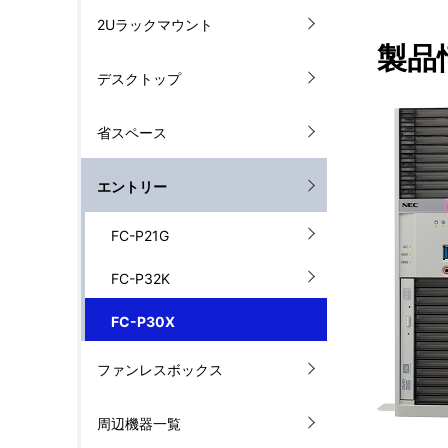
ル
2Uラックマウント
を
ナ
製品
表
デスクトップ
ビ
示
ゲ
省スペース
し
ー
エントリー
て
シ
い
FC-P21G
ョ
ま
FC-P32K
ン
す
FC-P30X
。
ファンレスボックス
周辺機器一覧