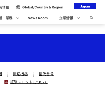
Japan
用情報
Global/Country & Region
種・業務
News Room
企業情報
図
周辺機器
世代番号
拡張スロットについて