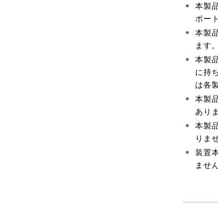
本製
ポー
本製
ます
本製
に持
は各
本製
あり
本製品
りま
装置
ませ