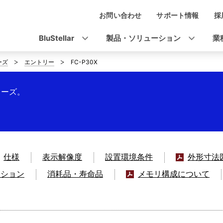
お問い合わせ
サポート情報
採
ナ
ビ
BluStellar
製品・ソリューション
業
ゲ
ーズ
エントリー
FC-P30X
ー
シ
リーズ。
ョ
ン
仕様
表示解像度
設置環境条件
外形寸法
クション
消耗品・寿命品
メモリ構成について