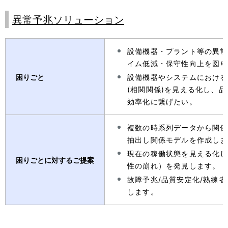
ビ
表
異常予兆ソリューション
ゲ
示
ー
し
設備機器・プラント等の異常
シ
て
イム低減・保守性向上を図り
困りごと
設備機器やシステムにおける
ョ
い
(相関関係)を見える化し、
ン
ま
効率化に繋げたい。
す
複数の時系列データから関係性
。
抽出し関係モデルを作成しま
現在の稼働状態を見える化し
困りごとに対するご提案
性の崩れ）を発見します。
故障予兆/品質安定化/熟練
します。