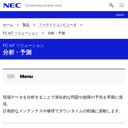
メ
サ
ニ
Japan
イ
ュ
ー
ト
を
ホーム
製品
ファクトリコンピュータ
サ
ナ
内
開
FC IoT ソリューション
分析・予測
く
検
ビ
イ
索
ゲ
FC IoT ソリューション
ト
分析・予測
ー
内
シ
の
ョ
Menu
ロ
現
ン
閉
ー
在
じ
現場データを分析することで潜在的な問題や故障の予兆を早期に発
る
カ
位
見。
ル
置
計画的なメンテンナスや修理でダウンタイムの削減に貢献します。
ナ
を