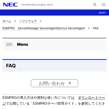
メ
サ
ニ
Japan
イ
ュ
ー
ト
を
ホーム
ソフトウェア
サ
ナ
内
開
ESMPRO ServerManager ServerAgentService ServerAgent
FAQ
く
検
ビ
イ
索
ゲ
ト
Menu
ー
ロ
内
閉
シ
ー
じ
の
ョ
る
カ
FAQ
現
ン
ル
在
ナ
お問い合わせ
位
ビ
置
ESMPROの導入方法や便利な使い方については、
ダウンロードペー
ゲ
を
ジ
で公開している「ESMPROサーバ管理ガイド」を参照してくださ