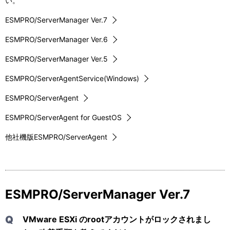
ー
い。
表
シ
ESMPRO/ServerManager Ver.7
示
ョ
ESMPRO/ServerManager Ver.6
し
ン
ESMPRO/ServerManager Ver.5
て
ESMPRO/ServerAgentService(Windows)
い
ESMPRO/ServerAgent
ま
ESMPRO/ServerAgent for GuestOS
す
他社機版ESMPRO/ServerAgent
。
ESMPRO/ServerManager Ver.7
Q
VMware ESXi のrootアカウントがロックされまし