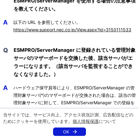
ESMPRO/ServerManager を使用する場合の注意事項
を教えてください。
A
以下の URL を参照してください。
https://www.support.nec.co.jp/View.aspx?id=3150111533
Q
ESMPRO/ServerManager に登録されている管理対象
サーバのマザーボードを交換した後、該当サーバがエ
ラーになります。（該当サーバを監視することができ
なくなりました。）
A
ハードウェア保守員等により、ESMPRO/ServerManager の管
理対象サーバ(*)のマザーボードが交換された場合は、該当の管
理対象サーバに対して、ESMPRO/ServerManager での登録を
一旦削除して再度登録し直す必要があります。
当サイトでは、サービス向上、アクセス状況計測、広告配信などの
ためにクッキーを使用しています。
個人情報保護
について
これは、マザーボード交換により、サーバのハードウェア固有
情報 (GUID) が変わることから、サーバを登録した時点と情報
OK
が一致しない状態となり、ESMPRO/ServerManager が該当サ