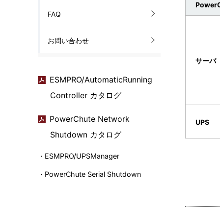
PowerC
FAQ
お問い合わせ
サーバ
ESMPRO/AutomaticRunning
Controller カタログ
PowerChute Network
UPS
Shutdown カタログ
・
ESMPRO/UPSManager
・
PowerChute Serial Shutdown