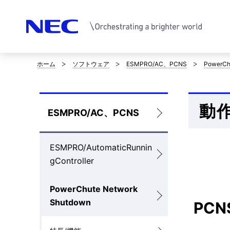
ホーム
ソフトウェア
ESMPRO/AC、PCNS
PowerCh
サ
イ
動
ト
ロ
ESMPRO/AC、PCNS
内
ー
の
ESMPRO/AutomaticRunnin
カ
gController
現
ル
在
PowerChute Network
ナ
Shutdown
PCNS
位
ビ
置