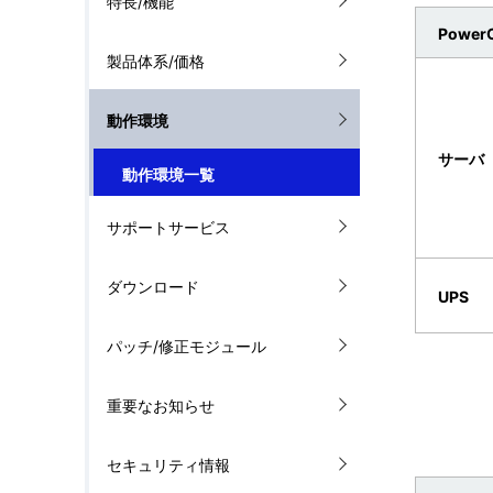
ゲ
特長/機能
PowerC
を
ー
製品体系/価格
表
シ
示
動作環境
ョ
サーバ
し
ン
動作環境一覧
て
サポートサービス
い
ダウンロード
ま
UPS
す
パッチ/修正モジュール
。
重要なお知らせ
セキュリティ情報