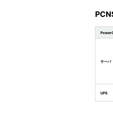
PCNS
PowerC
サーバ
UPS