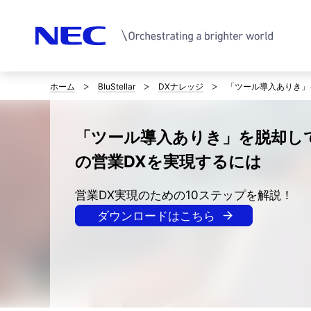
ホーム
BluStellar
DXナレッジ
「ツール導入ありき」
サ
イ
「ツール導入ありき」を脱却し
ト
の営業DXを実現するには
内
営業DX実現のための10ステップを解説！
の
ダウンロードはこちら
現
在
位
置