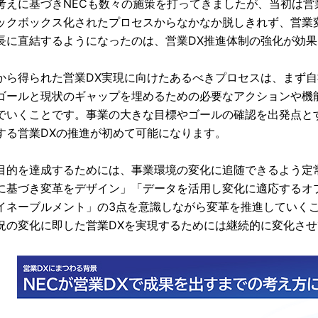
考えに基づきNECも数々の施策を打ってきましたが、当初は
ックボックス化されたプロセスからなかなか脱しきれず、営業
長に直結するようになったのは、営業DX推進体制の強化が効
から得られた営業DX実現に向けたあるべきプロセスは、まず
ゴールと現状のギャップを埋めるための必要なアクションや機
でいくことです。事業の大きな目標やゴールの確認を出発点と
する営業DXの推進が初めて可能になります。
目的を達成するためには、事業環境の変化に追随できるよう定
に基づき変革をデザイン」「データを活用し変化に適応するオ
イネーブルメント」の3点を意識しながら変革を推進していくこ
況の変化に即した営業DXを実現するためには継続的に変化さ