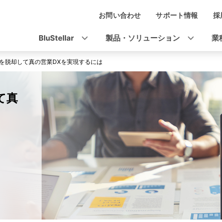
お問い合わせ
サポート情報
採
ナ
ビ
BluStellar
製品・ソリューション
業
ゲ
を脱却して真の営業DXを実現するには
ー
シ
て真
ョ
ン