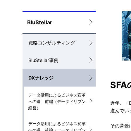
ロ
BluStellar
ー
戦略コンサルティング
カ
ル
BluStellar事例
ナ
DXナレッジ
ビ
SF
ゲ
データ活用によるビジネス変革
ー
への道 前編（データドリブン
近年、「
経営）
進んでい
シ
ョ
データ活用によるビジネス変革
その背景
への道 後編（データドリブン