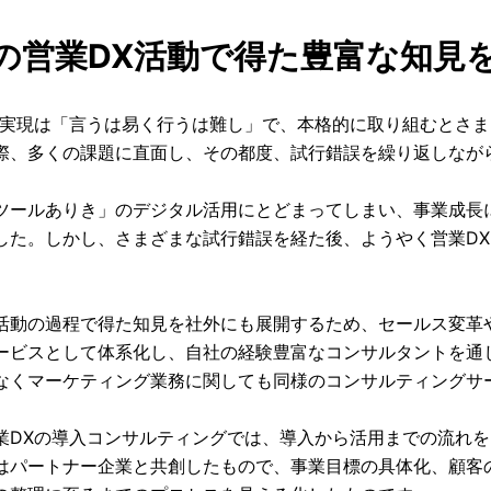
の営業DX活動で得た豊富な知見
の実現は「言うは易く行うは難し」で、本格的に取り組むとさま
際、多くの課題に直面し、その都度、試行錯誤を繰り返しなが
ツールありき」のデジタル活用にとどまってしまい、事業成長
した。しかし、さまざまな試行錯誤を経た後、ようやく営業D
活動の過程で得た知見を社外にも展開するため、セールス変革や
ービスとして体系化し、自社の経験豊富なコンサルタントを通
なくマーケティング業務に関しても同様のコンサルティングサ
業DXの導入コンサルティングでは、導入から活用までの流れを
はパートナー企業と共創したもので、事業目標の具体化、顧客