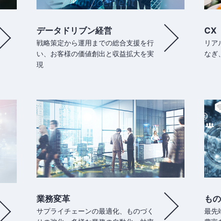
データドリブン経営
CX
戦略策定から運⽤までの総合⽀援を⾏
リア
い、お客様の価値創出と収益拡⼤を実
なぎ
現
業務変革
もの
サプライチェーンの最適化、ものづく
最先