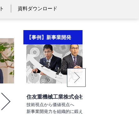
ト
資料ダウンロード
【事例】DXデザイン
例】新事業開発
ング
重機械工業株式会社様
株式会社セブン銀行
視点から価値視点へ
最高のATM体験を自分
業開発力を組織的に鍛える挑戦
セブン銀行の決断と、そ
NECの伴走支援