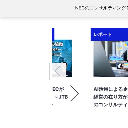
NECのコンサルティング
レポート
ナー NECが
AI活用による企業活動、企業
の協働 ～JTB
経営の在り方が変化する時代
の紹介～​
のコンサルティングビジネス