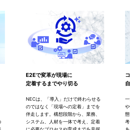
E2Eで変革が現場に
定着するまでやり切る
、
NECは、「導入」だけで終わらせる
一
、
のではなく「現場への定着」までを
や
。
伴走します。構想段階から、業務、
態
の
システム、人材を一体で考え、定着
考
果
に必要なプロセスや育成までを見据
あ