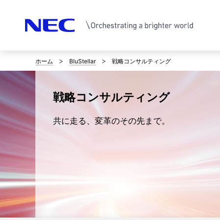
ホーム
BluStellar
戦略コンサルティング
サ
イ
戦略コンサルティング
ト
共に走る、変革のその先まで。
内
の
現
在
位
置