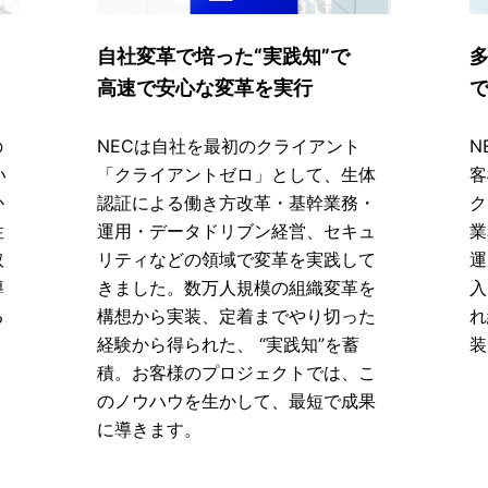
自社変革で培った“実践知”で
高速で安心な変革を実行
の
NECは自社を最初のクライアント
N
い
「クライアントゼロ」として、生体
客
か
認証による働き方改革・基幹業務・
ク
性
運用・データドリブン経営、セキュ
業
取
リティなどの領域で変革を実践して
運
導
きました。数万人規模の組織変革を
入
る
構想から実装、定着までやり切った
れ
経験から得られた、 “実践知”を蓄
装
積。お客様のプロジェクトでは、こ
のノウハウを生かして、最短で成果
に導きます。