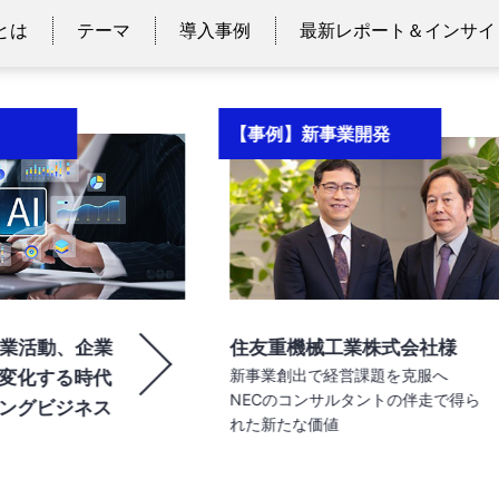
とは
テーマ
導入事例
最新レポート＆インサイ
【事例】新事業開発
【事
住友重機械工業株式会社様
住友
新事業創出で経営課題を克服へ
技術
NECのコンサルタントの伴走で得ら
新事
れた新たな価値