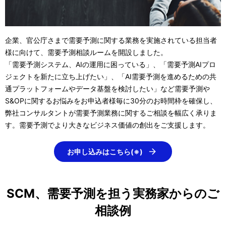
V
企業、官公庁さまで需要予測に関する業務を実施されている担当者
i
様に向けて、需要予測相談ルームを開設しました。
「需要予測システム、AIの運用に困っている」、「需要予測AIプロ
ジェクトを新たに立ち上げたい」、「AI需要予測を進めるための共
通プラットフォームやデータ基盤を検討したい」など需要予測や
d
S&OPに関するお悩みをお申込者様毎に30分のお時間枠を確保し、
弊社コンサルタントが需要予測業務に関するご相談を幅広く承りま
す。需要予測でより大きなビジネス価値の創出をご支援します。
e
お申し込みはこちら(※)
SCM、需要予測を担う実務家からのご
o
相談例