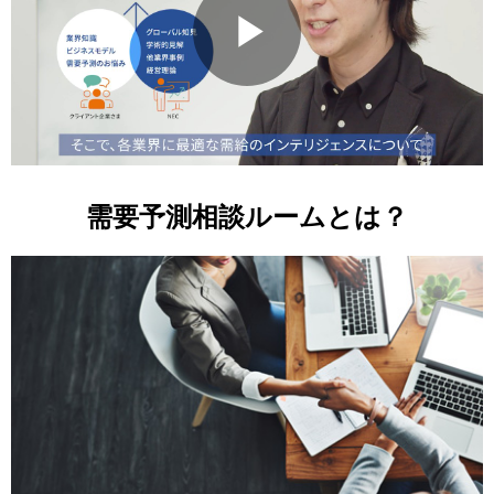
P
l
需要予測相談ルームとは？
a
y