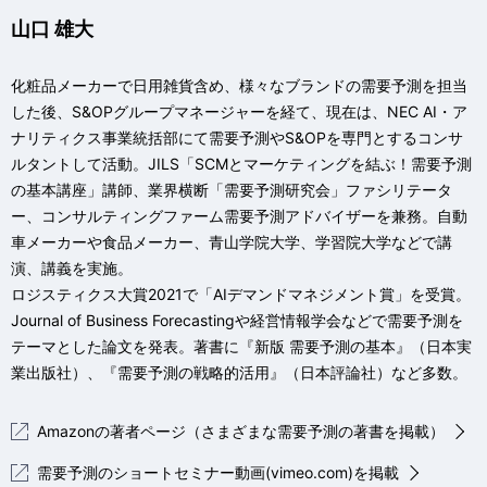
山口 雄大
化粧品メーカーで日用雑貨含め、様々なブランドの需要予測を担当
した後、S&OPグループマネージャーを経て、現在は、NEC AI・ア
ナリティクス事業統括部にて需要予測やS&OPを専門とするコンサ
ルタントして活動。JILS「SCMとマーケティングを結ぶ！需要予測
の基本講座」講師、業界横断「需要予測研究会」ファシリテータ
ー、コンサルティングファーム需要予測アドバイザーを兼務。自動
車メーカーや食品メーカー、青山学院大学、学習院大学などで講
演、講義を実施。
ロジスティクス大賞2021で「AIデマンドマネジメント賞」を受賞。
Journal of Business Forecastingや経営情報学会などで需要予測を
テーマとした論文を発表。著書に『新版 需要予測の基本』（日本実
業出版社）、『需要予測の戦略的活用』（日本評論社）など多数。
Amazonの著者ページ（さまざまな需要予測の著書を掲載）
需要予測のショートセミナー動画(vimeo.com)を掲載