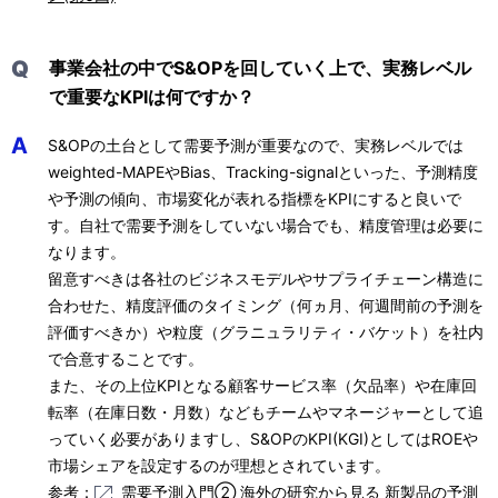
Q
事業会社の中でS&OPを回していく上で、実務レベル
で重要なKPIは何ですか？
A
S&OPの土台として需要予測が重要なので、実務レベルでは
weighted-MAPEやBias、Tracking-signalといった、予測精度
や予測の傾向、市場変化が表れる指標をKPIにすると良いで
す。自社で需要予測をしていない場合でも、精度管理は必要に
なります。
留意すべきは各社のビジネスモデルやサプライチェーン構造に
合わせた、精度評価のタイミング（何ヵ月、何週間前の予測を
評価すべきか）や粒度（グラニュラリティ・バケット）を社内
で合意することです。
また、その上位KPIとなる顧客サービス率（欠品率）や在庫回
転率（在庫日数・月数）などもチームやマネージャーとして追
っていく必要がありますし、S&OPのKPI(KGI)としてはROEや
市場シェアを設定するのが理想とされています。
参考：
需要予測入門② 海外の研究から見る 新製品の予測