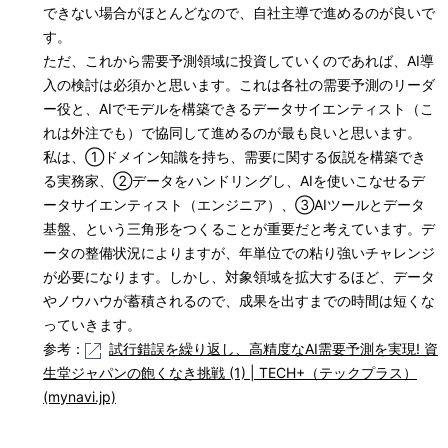
できない場合がほとんどなので、自社主導で進めるのが良いで
す。
ただ、これから需要予測領域に投資していくのであれば、AI導
入の検討は必須かと思います。これは各社の需要予測のリーダ
ー役と、AIでモデルを構築できるデータサイエンティスト（こ
れは外注でも）で協同して進めるのが最も良いと思います。
私は、①ドメイン知識を持ち、需要に関する仮説を構築でき
る実務家、②データをハンドリングし、AIを使いこなせるデ
ータサイエンティスト（エンジニア）、③AIツールとデータ
基盤、という三角形をつくることが重要だと考えています。デ
ータの整備状況によりますが、年単位での粘り強いチャレンジ
が必要になります。しかし、対象領域を拡大するほど、データ
やノウハウが蓄積されるので、成果を出すまでの時間は短くな
っていきます。
参考：
試行錯誤を繰り返し、高精度なAI需要予測を実現! 資
生堂ジャパンの飽くなき挑戦 (1) | TECH+（テックプラス）
(mynavi.jp)