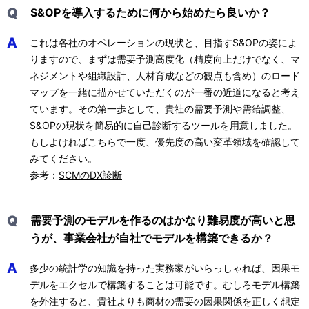
Q
S&OPを導入するために何から始めたら良いか？
A
これは各社のオペレーションの現状と、目指すS&OPの姿によ
りますので、まずは需要予測高度化（精度向上だけでなく、マ
ネジメントや組織設計、人材育成などの観点も含め）のロード
マップを一緒に描かせていただくのが一番の近道になると考え
ています。その第一歩として、貴社の需要予測や需給調整、
S&OPの現状を簡易的に自己診断するツールを用意しました。
もしよければこちらで一度、優先度の高い変革領域を確認して
みてください。
参考：
SCMのDX診断
Q
需要予測のモデルを作るのはかなり難易度が高いと思
うが、事業会社が自社でモデルを構築できるか？
A
多少の統計学の知識を持った実務家がいらっしゃれば、因果モ
デルをエクセルで構築することは可能です。むしろモデル構築
を外注すると、貴社よりも商材の需要の因果関係を正しく想定