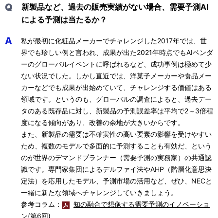
Q
新製品など、過去の販売実績がない場合、需要予測AI
による予測は当たるか？
A
私が最初に化粧品メーカーでチャレンジした2017年では、世
界でも珍しい例と言われ、成果が出た2021年時点でもAIベンダ
ーのグローバルイベントに呼ばれるなど、成功事例は極めて少
ない状況でした。しかし直近では、洋菓子メーカーや食品メー
カーなどでも成果が出始めていて、チャレンジする価値はある
領域です。というのも、グローバルの調査によると、過去デー
タのある既存品に対し、新製品の予測誤差率は平均で2～3倍程
度になる傾向があり、改善の余地が大きいからです。
また、新製品の需要は不確実性の高い要素の影響を受けやすい
ため、複数のモデルで多面的に予測することも有効だ、という
のが世界のデマンドプランナー（需要予測の実務家）の共通認
識です。専門家集団によるデルファイ法やAHP（階層化意思決
定法）を応用したモデル、予測市場の活用など、ぜひ、NECと
一緒に新たな領域へチャレンジしていきましょう。
参考コラム：
知の融合で想像する需要予測のイノベーショ
ン(第6回)