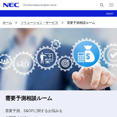
メ
サ
ニ
Japan
イ
ュ
ー
ト
を
ホーム
ソリューション・サービス
需要予測相談ルーム
サ
ナ
内
開
く
検
ビ
イ
索
ゲ
ト
ー
内
シ
の
ョ
現
ン
在
位
需要予測相談ルーム
置
需要予測、S&OPに関するお悩みを