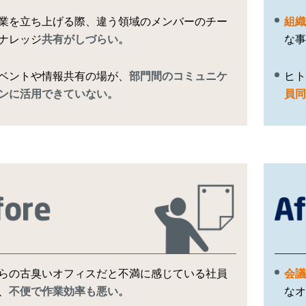
業を立ち上げる際、違う領域のメンバーのチー
組織
ナレッジ
共有がしづらい。
な事
ベントや情報共有の場が、
部門間のコミュニケ
ヒト
ンに活用できていない。
員同
らの古臭いオフィスだと不満に感じている社員
会議
、
不便で作業効率も悪い。
なオ