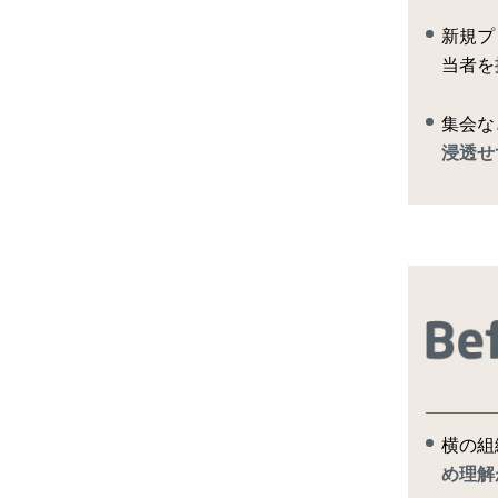
新規プ
当者を
集会な
浸透せ
横の組
め理解