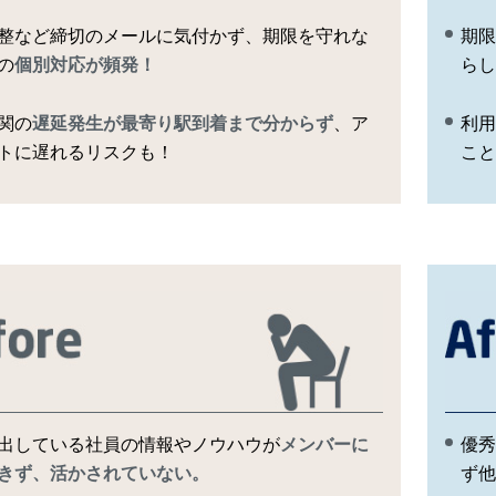
整など締切のメールに気付かず、期限を守れな
期限
の
個別対応が頻発！
らし
関の
遅延発生が最寄り駅到着まで分からず
、ア
利用
トに遅れるリスクも！
こと
出している社員の情報やノウハウが
メンバーに
優秀
きず、活かされていない。
ず他