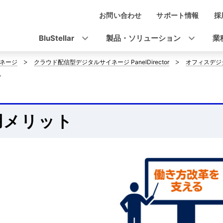
お問い合わせ
サポート情報
採
ナ
ビ
BluStellar
製品・ソリューション
業
ゲ
ネージ
クラウド配信型デジタルサイネージ PanelDirector
オフィスデジ
ー
ト
シ
ョ
用メリット
ン