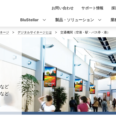
お問い合わせ
サポート情報
採
ナ
ビ
BluStellar
製品・ソリューション
業
ゲ
ネージ
デジタルサイネージとは
交通機関（空港・駅・バス停・港）
ー
シ
ョ
ン
など
など