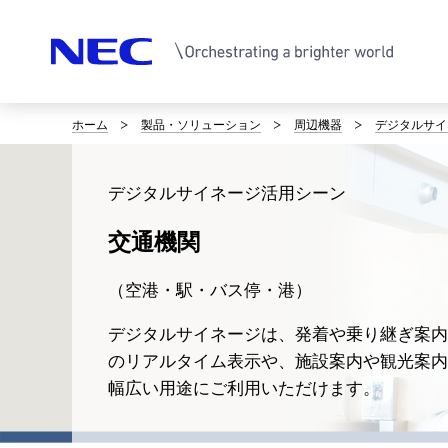
ホーム
製品・ソリューション
周辺機器
デジタルサイ
サ
イ
デジタルサイネージ活用シーン
ト
交通機関
内
の
（空港・駅・バス停・港）
現
デジタルサイネージは、発着や乗り継ぎ案内
のリアルタイム表示や、施設案内や観光案内
在
幅広い用途にご利用いただけます。
位
置