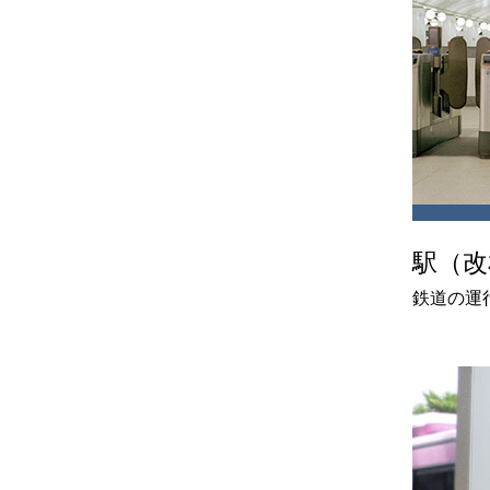
駅（改
鉄道の運