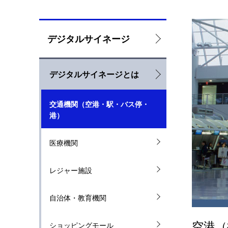
ロ
デジタルサイネージ
ー
デジタルサイネージとは
カ
ル
交通機関（空港・駅・バス停・
ナ
港）
ビ
医療機関
ゲ
レジャー施設
ー
シ
自治体・教育機関
ョ
空港（
ショッピングモール