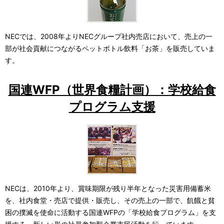
表
ー
示
シ
NECでは、2008年よりNECグループ社内売店において、売上の一
し
部が社会貢献につながるペットボトル飲料「お茶」を販売していま
ョ
す。
て
ン
い
国連WFP（世界食糧計画）：学校給食
ま
プログラム支援
す
。
NECは、2010年より、賞味期限が残り半年となった災害用備蓄米
を、社内食堂・売店で提供・販売し、その売上の一部で、飢餓と貧
困の撲滅を使命に活動する国連WFPの「学校給食プログラム」を支