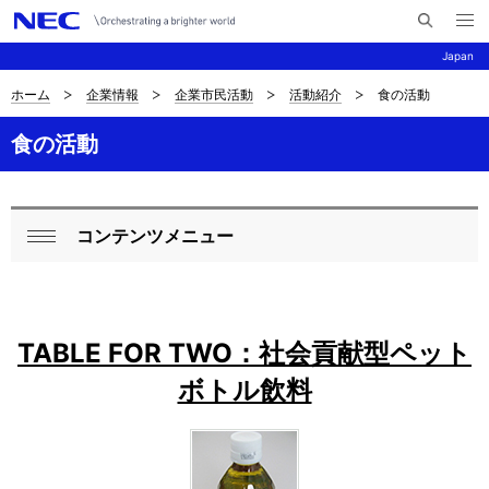
メ
サ
ニ
Japan
イ
ュ
ー
ト
を
ホーム
企業情報
企業市民活動
活動紹介
食の活動
サ
ナ
内
開
く
検
ビ
イ
食の活動
索
ゲ
ト
ー
内
コンテンツメニュー
シ
ロ
閉
の
ョ
ー
じ
現
ン
る
カ
在
TABLE FOR TWO：社会貢献型ペット
ル
位
ボトル飲料
ナ
置
ビ
を
ゲ