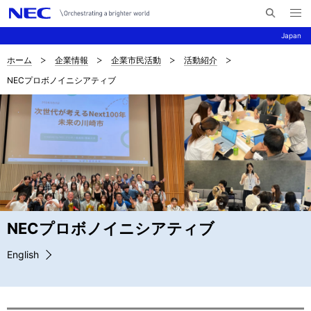
メ
サ
ニ
Japan
イ
ュ
ー
ト
を
ホーム
企業情報
企業市民活動
活動紹介
サ
ナ
内
開
NECプロボノイニシアティブ
く
検
ビ
イ
索
ゲ
ト
ー
内
シ
の
ョ
現
ン
在
NECプロボノイニシアティブ
位
English
置
を