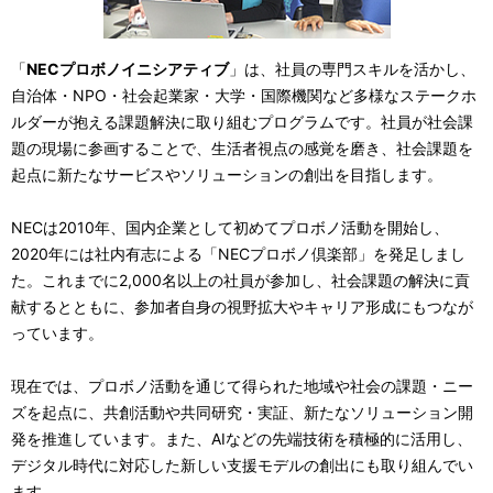
「
NECプロボノイニシアティブ
」は、社員の専門スキルを活かし、
自治体・NPO・社会起業家・大学・国際機関など多様なステークホ
ルダーが抱える課題解決に取り組むプログラムです。社員が社会課
題の現場に参画することで、生活者視点の感覚を磨き、社会課題を
起点に新たなサービスやソリューションの創出を目指します。
NECは2010年、国内企業として初めてプロボノ活動を開始し、
2020年には社内有志による「NECプロボノ倶楽部」を発足しまし
た。これまでに2,000名以上の社員が参加し、社会課題の解決に貢
献するとともに、参加者自身の視野拡大やキャリア形成にもつなが
っています。
現在では、プロボノ活動を通じて得られた地域や社会の課題・ニー
ズを起点に、共創活動や共同研究・実証、新たなソリューション開
発を推進しています。また、AIなどの先端技術を積極的に活用し、
デジタル時代に対応した新しい支援モデルの創出にも取り組んでい
ます。