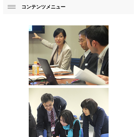
表
コンテンツメニュー
ロ
閉
示
ー
じ
し
る
カ
て
ル
い
ナ
ま
ビ
す
ゲ
。
ー
シ
ョ
ン