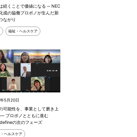
は続くことで価値になる ─ NEC
化成の協働プロボノが生んだ新
つながり
業
福祉・ヘルスケア
6年5月20日
の可能性を、事業として磨き上
 ― プロボノとともに進む
ndefineの次のフェーズ
祉・ヘルスケア