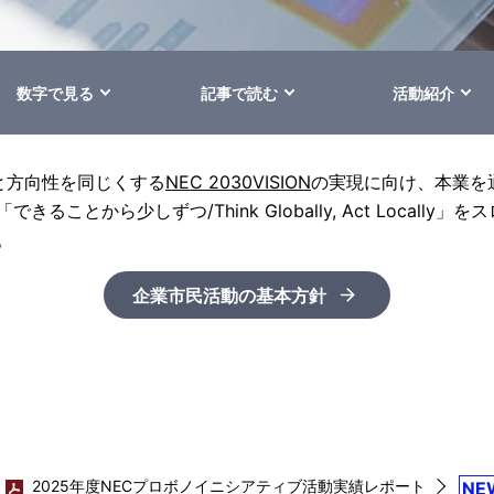
数字で見る
記事で読む
活動紹介
と方向性を同じくする
NEC 2030VISION
の実現に向け、本業を
ことから少しずつ/Think Globally, Act Locall
。
企業市民活動の基本方針
2025年度NECプロボノイニシアティブ活動実績レポート
NE