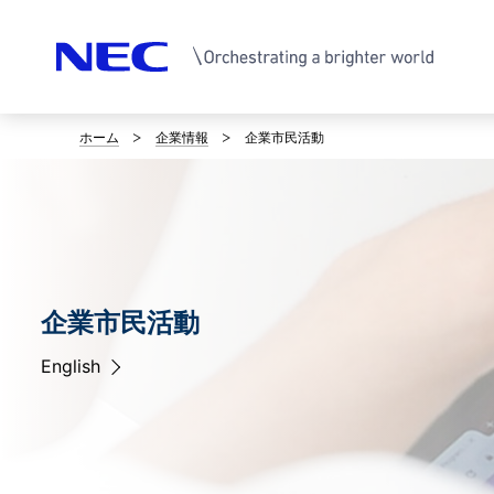
ホーム
企業情報
企業市民活動
サ
イ
ト
内
の
企業市民活動
企業市民活動
企業市民活動
企業市民活動
企業市民活動
現
English
English
English
English
English
在
位
置