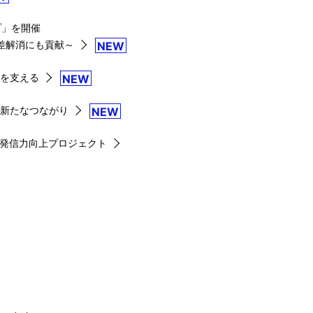
プ」を開催
差解消にも貢献～
NEW
康を支える
NEW
だ新たなつながり
NEW
た発信力向上プロジェクト