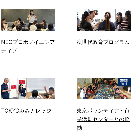
NECプロボノイニシア
次世代教育プログラム
ティブ
TOKYOみみカレッジ
東京ボランティア・市
民活動センターとの協
働