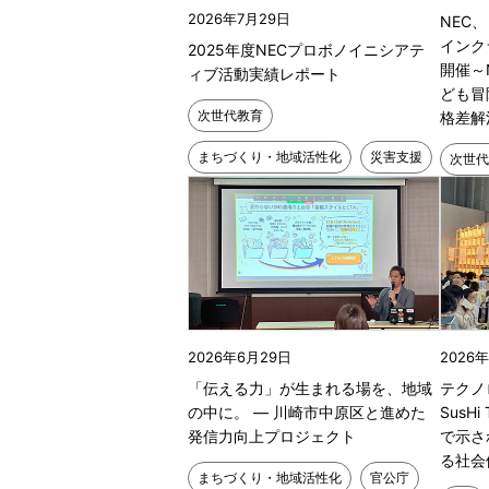
2026年7月29日
NEC
インク
2025年度NECプロボノイニシアテ
開催～
ィブ活動実績レポート
ども冒
次世代教育
格差解
まちづくり・地域活性化
災害支援
次世代
2026年6月29日
2026
「伝える力」が生まれる場を、地域
テクノ
の中に。 ― 川崎市中原区と進めた
SusHi
発信力向上プロジェクト
で示さ
る社会
まちづくり・地域活性化
官公庁