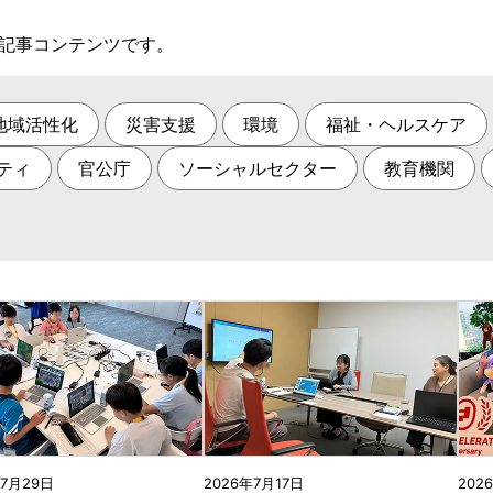
る記事コンテンツです。
地域活性化
災害支援
環境
福祉・ヘルスケア
ティ
官公庁
ソーシャルセクター
教育機関
年7月29日
2026年7月17日
202