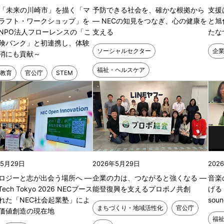
、「未来の川崎市」を描く「マ
予防できる社会を、確かな根拠から
支援
ラフト・ワークショップ」を
― NECの知見をつなぎ、心の健康を
と旭
NPO法人フローレンスの「こ
支える
たな
険バンク」と初連携し、体験
ソーシャルセクター
企
消にも貢献～
福祉・ヘルスケア
教育
官公庁
STEM
年5月29日
2026年5月29日
202
ロジーと志が出会う場所へ ―
企業の力は、つながると強くなる ―
音楽
 Tech Tokyo 2026 NECブース
能登復興を支えるプロボノ共創
げる
れた「NEC社会起業塾」によ
sou
まちづくり・地域活性化
官公庁
価値創造の現在地
福