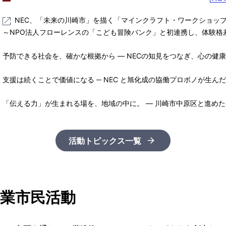
NEC、「未来の川崎市」を描く「マインクラフト・ワークショッ
～NPO法人フローレンスの「こども冒険バンク」と初連携し、体験格
予防できる社会を、確かな根拠から ― NECの知見をつなぎ、心の健
支援は続くことで価値になる ─ NEC と旭化成の協働プロボノが生ん
「伝える力」が生まれる場を、地域の中に。 ― 川崎市中原区と進め
活動トピックス一覧
企業市民活動