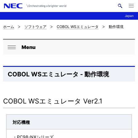
メ
サ
ニ
Japan
イ
ュ
ー
ト
を
ホーム
ソフトウェア
COBOL WSエミュレータ
動作環境
サ
ナ
内
開
く
検
ビ
イ
索
Menu
ゲ
ロ
ト
閉
ー
ー
じ
内
シ
る
カ
の
COBOL WSエミュレータ - 動作環境
ョ
ル
現
ン
ナ
在
COBOL WSエミュレータ Ver2.1
ビ
位
ゲ
置
対応機種
ー
を
・PC98-NXシリーズ