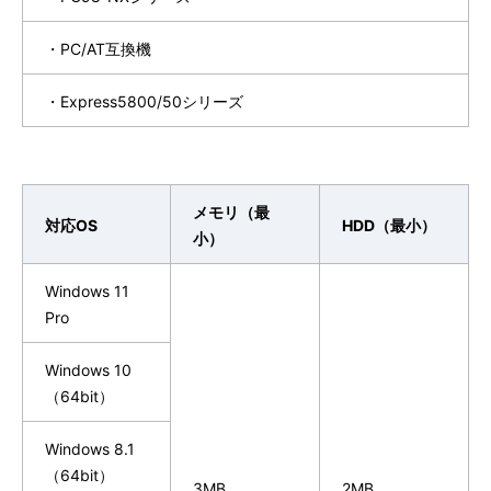
シ
表
ョ
・PC/AT互換機
示
ン
し
・Express5800/50シリーズ
て
い
メモリ（最
ま
対応OS
HDD（最小）
小）
す
Windows 11
。
Pro
Windows 10
（64bit）
Windows 8.1
（64bit）
3MB
2MB