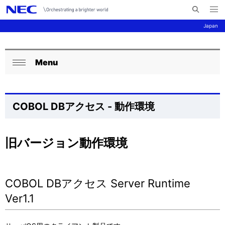
メ
サ
ニ
Japan
イ
ュ
ー
ト
を
サ
ナ
内
開
く
Menu
検
ビ
イ
ロ
閉
索
ゲ
ト
ー
じ
ー
る
内
カ
COBOL DBアクセス - 動作環境
シ
の
ル
ョ
現
ナ
旧バージョン動作環境
ン
在
ビ
位
ゲ
COBOL DBアクセス Server Runtime
置
ー
Ver1.1
を
シ