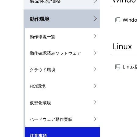
製品体系/価格
ナ
動作環境
ビ
Win
ゲ
動作環境一覧
ー
Linux
動作確認済みソフトウェア
シ
ョ
Lin
クラウド環境
ン
HCI環境
仮想化環境
ハードウェア動作実績
注意事項