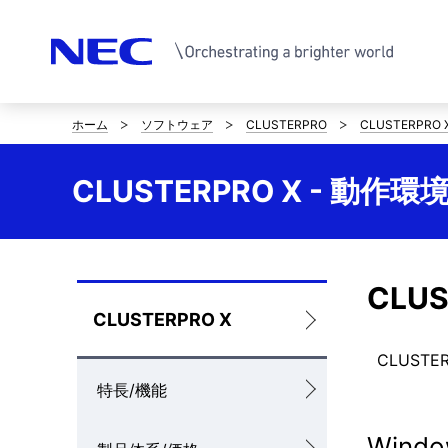
ホーム
ソフトウェア
CLUSTERPRO
CLUSTERPRO 
サ
イ
CLUSTERPRO X - 動作環
ト
内
の
CLU
ロ
CLUSTERPRO X
現
ー
CLUST
在
特長/機能
カ
位
ル
Windo
置