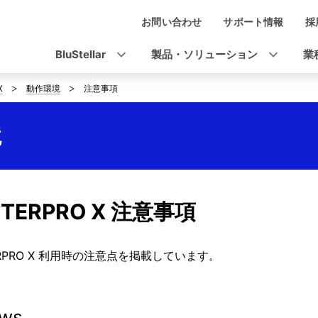
お問い合わせ
サポート情報
採
ナ
ビ
BluStellar
製品・ソリューション
業
ゲ
X
動作環境
注意事項
ー
シ
境
ョ
ン
STERPRO X 注意事項
ERPRO X 利用時の注意点を掲載しています。
ws