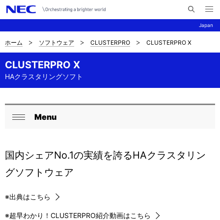
メ
サ
ニ
Japan
イ
ュ
ー
ト
を
ホーム
ソフトウェア
CLUSTERPRO
CLUSTERPRO X
サ
ナ
内
開
く
検
ビ
イ
CLUSTERPRO X
索
ゲ
HAクラスタリングソフト
ト
ー
内
シ
の
Menu
ロ
ョ
閉
現
ン
ー
じ
在
る
国内シェアNo.1の実績を誇るHAクラスタリン
カ
位
グソフトウェア
ル
置
ナ
※
出典はこちら
ビ
※
超早わかり！CLUSTERPRO紹介動画はこちら