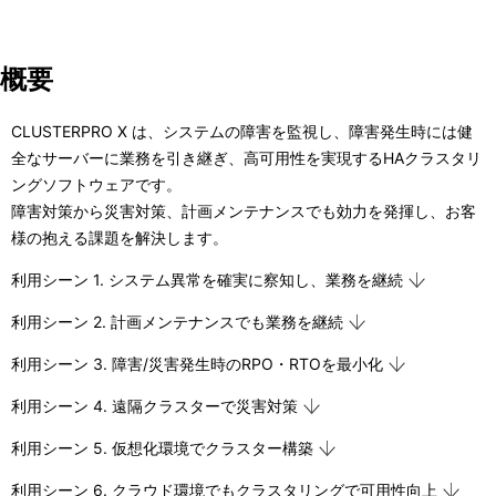
ゲ
ー
概要
シ
CLUSTERPRO X は、システムの障害を監視し、障害発生時には健
ョ
全なサーバーに業務を引き継ぎ、高可用性を実現するHAクラスタリ
ン
ングソフトウェアです。
障害対策から災害対策、計画メンテナンスでも効力を発揮し、お客
様の抱える課題を解決します。
利用シーン 1. システム異常を確実に察知し、業務を継続
利用シーン 2. 計画メンテナンスでも業務を継続
利用シーン 3. 障害/災害発生時のRPO・RTOを最小化
利用シーン 4. 遠隔クラスターで災害対策
利用シーン 5. 仮想化環境でクラスター構築
利用シーン 6. クラウド環境でもクラスタリングで可用性向上