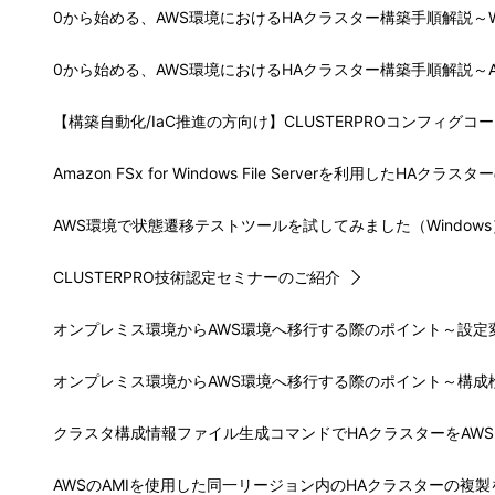
0から始める、AWS環境におけるHAクラスター構築手順解説～Wi
0から始める、AWS環境におけるHAクラスター構築手順解説～
【構築自動化/IaC推進の方向け】CLUSTERPROコンフィグ
Amazon FSx for Windows File Serverを利用したHAク
AWS環境で状態遷移テストツールを試してみました（Windows
CLUSTERPRO技術認定セミナーのご紹介
オンプレミス環境からAWS環境へ移行する際のポイント～設定
オンプレミス環境からAWS環境へ移行する際のポイント～構成
クラスタ構成情報ファイル生成コマンドでHAクラスターをAWSに移
AWSのAMIを使用した同一リージョン内のHAクラスターの複製を試して