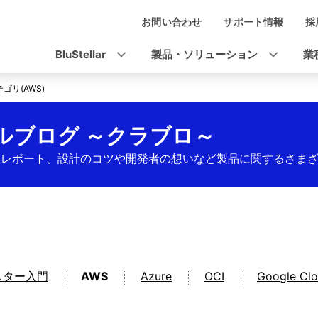
お問い合わせ
サポート情報
採
ナ
ビ
BluStellar
製品・ソリューション
業
ゲ
ゴリ(AWS)
ー
シ
シャルブログ ～クラブロ～
ョ
ベントレポート、設計のコツや開発者の想いなど製品に関するさ
ン
スター入門
AWS
Azure
OCI
Google Cl