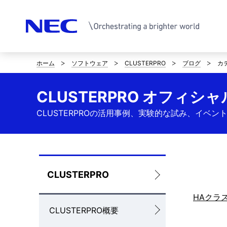
ホーム
ソフトウェア
CLUSTERPRO
ブログ
カテ
サ
イ
CLUSTERPRO オフィ
ト
CLUSTERPROの活用事例、実験的な試み、イ
内
の
現
ロ
CLUSTERPRO
在
ー
HAクラ
位
CLUSTERPRO概要
カ
置