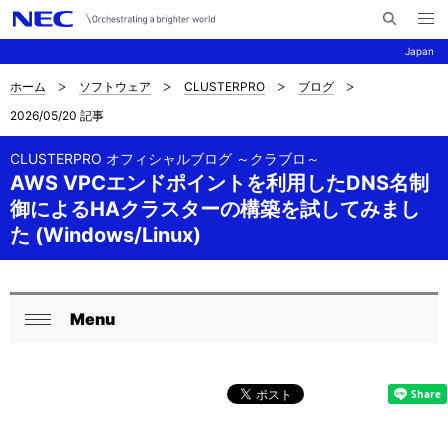
メ
サ
ニ
Japan
イ
ュ
ー
ト
を
ホーム
ソフトウェア
CLUSTERPRO
ブログ
サ
ナ
内
開
2026/05/20 記事
く
検
ビ
イ
索
ゲ
CLUSTERPRO オフィシャルブログ ～クラブロ～
ト
AWS VPCエンドポイントを利用したDNS名制
ー
内
御によるHAクラスターの構築を試してみまし
シ
た (Windows/Linux)
の
ョ
現
ン
在
Menu
ロ
閉
位
ー
じ
置
る
カ
を
ル