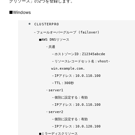
クリソース」の2つを登録します。
■Windows
CLUSTERPRO
－
フェールオーバーグループ (failover)
■
AWS DNSリソース
・
共通
－
ホストゾーンID：Z12345abcde
－
リソースレコードセット名：vhost-
win.example.com.
－
IPアドレス：10.0.110.100
－
TTL：300秒
・
server1
－
個別に設定する：有効
－
IPアドレス：10.0.110.100
・
server2
－
個別に設定する：有効
－
IPアドレス：10.0.120.100
■
ミラーディスクリソース