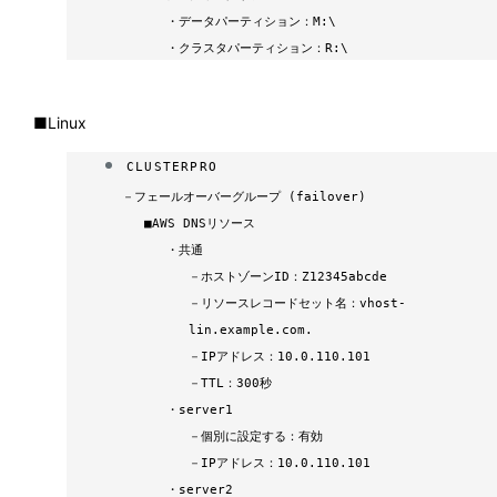
・
データパーティション：M:\
・
クラスタパーティション：R:\
■Linux
CLUSTERPRO
－
フェールオーバーグループ (failover)
■
AWS DNSリソース
・
共通
－
ホストゾーンID：Z12345abcde
－
リソースレコードセット名：vhost-
lin.example.com.
－
IPアドレス：10.0.110.101
－
TTL：300秒
・
server1
－
個別に設定する：有効
－
IPアドレス：10.0.110.101
・
server2