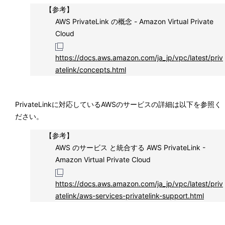
【参考】
AWS PrivateLink の概念 - Amazon Virtual Private
Cloud
https://docs.aws.amazon.com/ja_jp/vpc/latest/priv
atelink/concepts.html
PrivateLinkに対応しているAWSのサービスの詳細は以下を参照く
ださい。
【参考】
AWS のサービス と統合する AWS PrivateLink -
Amazon Virtual Private Cloud
https://docs.aws.amazon.com/ja_jp/vpc/latest/priv
atelink/aws-services-privatelink-support.html