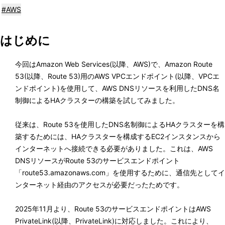
表
#AWS
ナ
示
ビ
はじめに
し
ゲ
て
今回はAmazon Web Services(以降、AWS)で、Amazon Route
ー
53(以降、Route 53)用のAWS VPCエンドポイント(以降、VPCエ
い
シ
ンドポイント)を使用して、AWS DNSリソースを利用したDNS名
ま
制御によるHAクラスターの構築を試してみました。
ョ
す
ン
従来は、Route 53を使用したDNS名制御によるHAクラスターを構
。
築するためには、HAクラスターを構成するEC2インスタンスから
インターネットへ接続できる必要がありました。これは、AWS
DNSリソースがRoute 53のサービスエンドポイント
「route53.amazonaws.com」を使用するために、通信先としてイ
ンターネット経由のアクセスが必要だったためです。
2025年11月より、Route 53のサービスエンドポイントはAWS
PrivateLink(以降、PrivateLink)に対応しました。これにより、