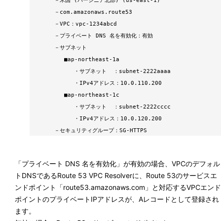
－
米国 (バージニア北部) (us-east-1)
－
com.amazonaws.route53
－
VPC：vpc-1234abcd
－
プライベート DNS 名を有効化：有効
－
サブネット
■
ap-northeast-1a
・
サブネット ：subnet-2222aaaa
・
IPv4アドレス：10.0.110.200
■
ap-northeast-1c
・
サブネット ：subnet-2222cccc
・
IPv4アドレス：10.0.120.200
－
セキュリティグループ：SG-HTTPS
「プライベート DNS 名を有効化」が有効の場合、VPCのデフォル
トDNSであるRoute 53 VPC Resolverに、Route 53のサービスエ
ンドポイント「route53.amazonaws.com」と対応するVPCエンド
ポイントのプライベートIPアドレスが、Aレコードとして登録され
ます。