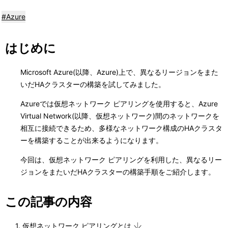
表
ナ
#Azure
示
ビ
し
はじめに
ゲ
て
ー
Microsoft Azure(以降、Azure)上で、異なるリージョンをまた
い
いだHAクラスターの構築を試してみました。
シ
ま
Azureでは仮想ネットワーク ピアリングを使用すると、Azure
ョ
Virtual Network(以降、仮想ネットワーク)間のネットワークを
す
ン
相互に接続できるため、多様なネットワーク構成のHAクラスタ
。
ーを構築することが出来るようになります。
今回は、仮想ネットワーク ピアリングを利用した、異なるリー
ジョンをまたいだHAクラスターの構築手順をご紹介します。
この記事の内容
1. 仮想ネットワーク ピアリングとは