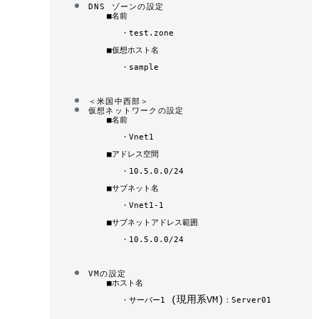
DNS ゾーンの設定
■名前
・
test.zone
■
仮想ホスト名
・
sample
＜
米国中西部
＞
仮想ネットワークの設定
■
名前
・
Vnet1
■
アドレス空間
・
10.5.0.0/24
■
サブネット名
・
Vnet1-1
■
サブネットアドレス範囲
・
10.5.0.0/24
VMの設定
■ホスト
名
(現用系VM)
・
サーバー1
：Server01