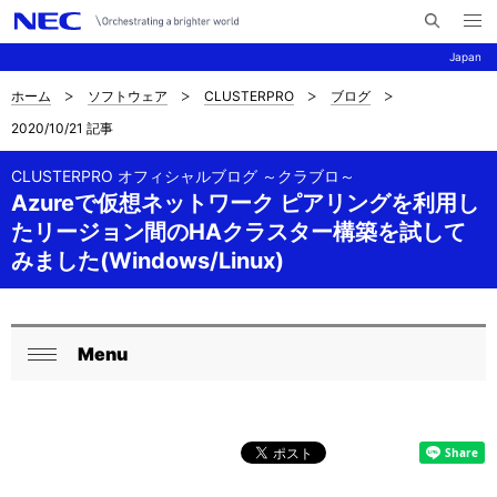
メ
サ
ニ
Japan
イ
ュ
ー
ト
を
ホーム
ソフトウェア
CLUSTERPRO
ブログ
サ
ナ
内
開
2020/10/21 記事
く
検
ビ
イ
索
ゲ
CLUSTERPRO オフィシャルブログ ～クラブロ～
ト
Azureで仮想ネットワーク ピアリングを利用し
ー
内
たリージョン間のHAクラスター構築を試して
シ
みました(Windows/Linux)
の
ョ
現
ン
在
Menu
ロ
閉
位
ー
じ
置
る
カ
を
ル