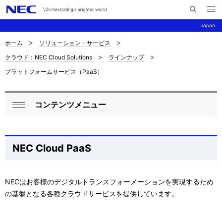
メ
サ
ニ
Japan
イ
ュ
ー
ト
を
ホーム
ソリューション・サービス
サ
ナ
内
開
クラウド：NEC Cloud Solutions
ラインナップ
く
検
ビ
イ
プラットフォームサービス（PaaS）
索
ゲ
ト
ー
内
コンテンツメニュー
ロ
シ
閉
の
ョ
ー
じ
現
ン
る
カ
NEC Cloud PaaS
在
ル
位
ナ
NECはお客様のデジタルトランスフォーメーションを実現するため
置
の基盤となる各種クラウドサービスを提供しています。
ビ
ゲ