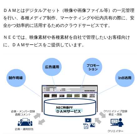
ナ
ＤＡＭとはデジタルアセット（映像や画像ファイル等）の一元管理
を行い、各種メディア制作、マーケティングや社内共有の際に、安
ビ
全かつ効率的に活用するためのクラウドサービスです。
ゲ
ＮＥＣでは、映像素材や各種素材を自社で管理したいお客様向け
ー
に、ＤＡＭサービスをご提供しています。
シ
ョ
ン