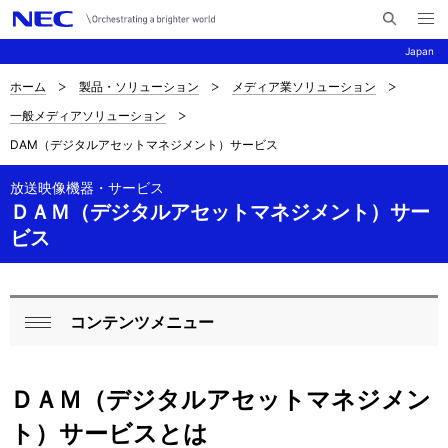
メ
サ
ニ
Japan
イ
ュ
ー
ト
を
ホーム
製品・ソリューション
メディア業ソリューション
サ
ナ
内
開
一般メディアソリューション
く
検
ビ
イ
DAM（デジタルアセットマネジメント）サービス
索
ゲ
ト
ー
放送映像機器・サービス
内
ＤＡＭ（デジタルアセットマネジメント）サー
シ
ビス
の
ョ
現
ン
在
コンテンツメニュー
ロ
閉
位
ー
じ
置
ＤＡＭ（デジタルアセットマネジメン
る
カ
ト）サービスとは
ル