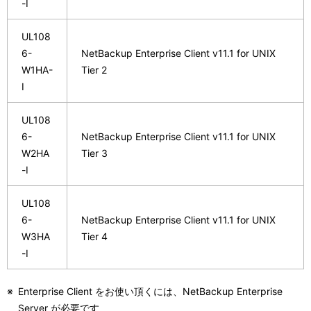
-I
UL108
6-
NetBackup Enterprise Client v11.1 for UNIX
W1HA-
Tier 2
I
UL108
6-
NetBackup Enterprise Client v11.1 for UNIX
W2HA
Tier 3
-I
UL108
6-
NetBackup Enterprise Client v11.1 for UNIX
W3HA
Tier 4
-I
※
Enterprise Client をお使い頂くには、NetBackup Enterprise
Server が必要です