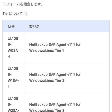
トフォームを指定します。
Tierについて
型番
製品名
UL108
6-
NetBackup SAP Agent v11.1 for
W0SA
Windows/Linux Tier 1
-I
UL108
6-
NetBackup SAP Agent v11.1 for
W1SA-
Windows/Linux Tier 2
I
UL108
6-
NetBackup SAP Agent v11.1 for
W2SA-
Windows/Linux Tier 3