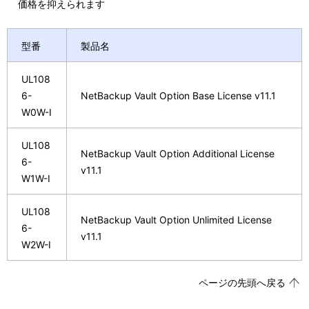
価格を抑えられます
型番
製品名
UL108
6-
NetBackup Vault Option Base License v11.1
W0W-I
UL108
NetBackup Vault Option Additional License
6-
v11.1
W1W-I
UL108
NetBackup Vault Option Unlimited License
6-
v11.1
W2W-I
ページの先頭へ戻る