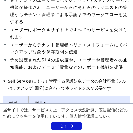
各テナントのユーザーにバックアップ/リストアのサービス
機能が提供され、ユーザーからのそれらのリクエストの管
理からテナント管理者による承認までのワークフローを提
供する
ユーザーはポータルサイト上ですべてのサービスを受けら
れます
ユーザーからテナント管理者へリクエストフォームにてバ
ックアップ対象や保存期間を伝達
予め設定されたSLAの達成度や、ユーザーや管理者への通
知機能、およびデータ消費量などのレポート機能を提供
※
Self Service によって管理する保護対象データの合計容量 (フル
バックアップ1回分)に合わせて本ライセンスが必要です
型番
製品名
当サイトでは、サービス向上、アクセス状況計測、広告配信などの
ためにクッキーを使用しています。
個人情報保護
について
UL108
6-
NetBackup Self Service v11.1 ( 1 FRONT END
OK
W2DS
TBYTE )