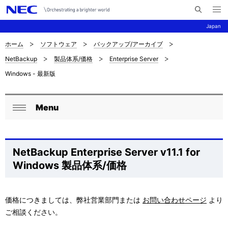
メ
サ
ニ
Japan
イ
ュ
ー
ト
を
ホーム
ソフトウェア
バックアップ/アーカイブ
サ
ナ
内
開
NetBackup
製品体系/価格
Enterprise Server
く
検
ビ
イ
Windows - 最新版
索
ゲ
ト
ー
内
Menu
ロ
シ
閉
の
ョ
ー
じ
現
ン
る
カ
NetBackup Enterprise Server v11.1 for
在
Windows 製品体系/価格
ル
位
ナ
置
価格につきましては、弊社営業部門または
お問い合わせページ
より
ビ
ご相談ください。
を
ゲ