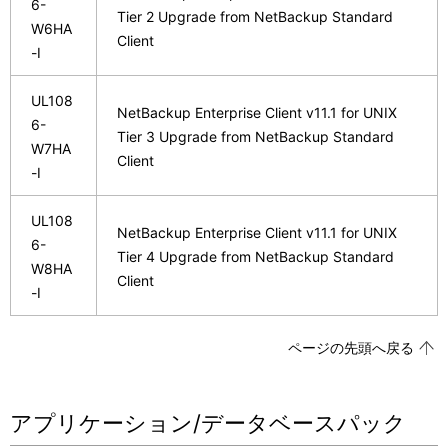
6-
Tier 2 Upgrade from NetBackup Standard
W6HA
Client
-I
UL108
NetBackup Enterprise Client v11.1 for UNIX
6-
Tier 3 Upgrade from NetBackup Standard
W7HA
Client
-I
UL108
NetBackup Enterprise Client v11.1 for UNIX
6-
Tier 4 Upgrade from NetBackup Standard
W8HA
Client
-I
ページの先頭へ戻る
アプリケーション/データベースパック