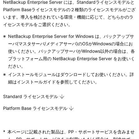
NetBackup Enterprise Server には、Standardライセンスモデルと
表
ー
Platform Baseライセンスモデルの２種類のライセンスモデルがござ
示
います。導入を検討されている環境・機能に応じて、どちらかのラ
シ
イセンスモデルをご選択ください。
し
ョ
※
NetBackup Enterprise Server for Windows は、バックアップサ
て
ン
ーバ(マスタサーバ/メディアサーバ)のOSがWindowsの場合にお
い
使いください。バックアップサーバがWindows以外の場合は、各
プラットフォーム用の NetBackup Enterprise Server をお使いく
ま
ださい。
す
※
インストールモジュールはダウンロードしてお使いください。詳
細はインストールガイドを参照してください。
。
Standard ライセンスモデル
Platform Base ライセンスモデル
*
本ページに記載された製品は、PP・サポートサービスを含みませ