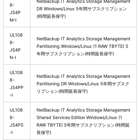
NetBackup IT Analytics Storage Management
6-
DR Windows/Linux 5年間サブスクリプション
JS4P
(時間延長保守)
M-I
UL108
NetBackup IT Analytics Storage Management
6-
Partitioning Windows/Linux (1 RAW TBYTE) 5
JS4P
年間サブスクリプション(時間延長保守)
N-I
UL108
NetBackup IT Analytics Storage Management
6-
Partitioning DR Windows/Linux 5年間サブスク
JS4PP
リプション(時間延長保守)
-I
UL108
NetBackup IT Analytics Storage Management
6-
Shared Services Edition Windows/Linux (1
JS4PS
RAW TBYTE) 5年間サブスクリプション(時間延
-I
長保守)