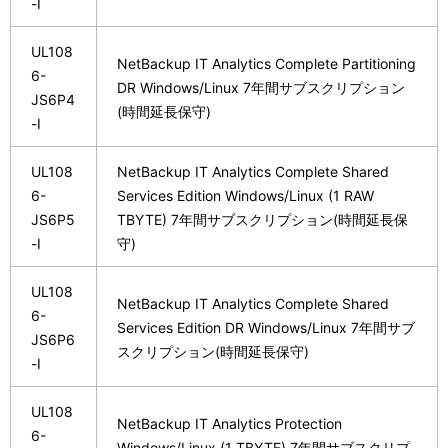
-I
UL108
NetBackup IT Analytics Complete Partitioning
6-
DR Windows/Linux 7年間サブスクリプション
JS6P4
(時間延長保守)
-I
UL108
NetBackup IT Analytics Complete Shared
6-
Services Edition Windows/Linux (1 RAW
JS6P5
TBYTE) 7年間サブスクリプション(時間延長保
-I
守)
UL108
NetBackup IT Analytics Complete Shared
6-
Services Edition DR Windows/Linux 7年間サブ
JS6P6
スクリプション(時間延長保守)
-I
UL108
NetBackup IT Analytics Protection
6-
Windows/Linux (1 TBYTE) 7年間サブスクリプ