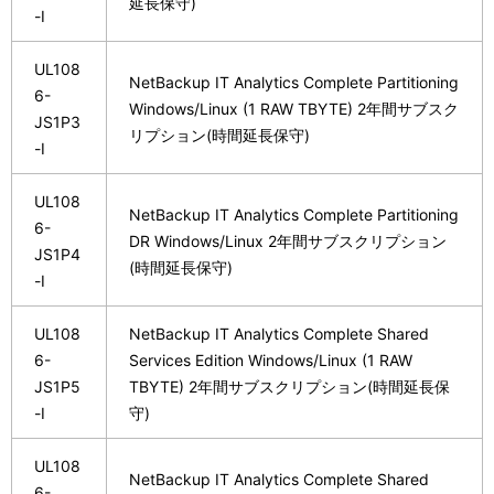
延長保守)
-I
UL108
NetBackup IT Analytics Complete Partitioning
6-
Windows/Linux (1 RAW TBYTE) 2年間サブスク
JS1P3
リプション(時間延長保守)
-I
UL108
NetBackup IT Analytics Complete Partitioning
6-
DR Windows/Linux 2年間サブスクリプション
JS1P4
(時間延長保守)
-I
UL108
NetBackup IT Analytics Complete Shared
6-
Services Edition Windows/Linux (1 RAW
JS1P5
TBYTE) 2年間サブスクリプション(時間延長保
-I
守)
UL108
NetBackup IT Analytics Complete Shared
6-