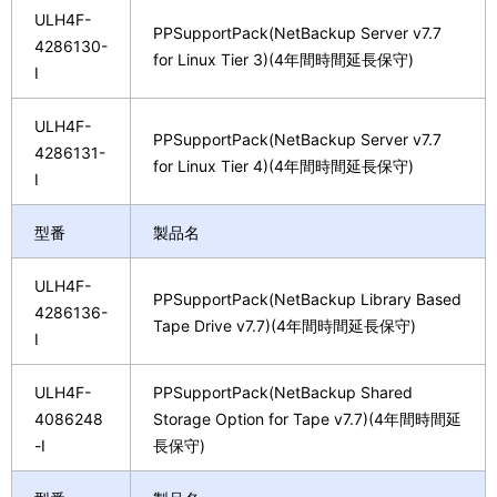
ULH4F-
PPSupportPack(NetBackup Server v7.7
4286130-
for Linux Tier 3)(4年間時間延長保守)
I
ULH4F-
PPSupportPack(NetBackup Server v7.7
4286131-
for Linux Tier 4)(4年間時間延長保守)
I
型番
製品名
ULH4F-
PPSupportPack(NetBackup Library Based
4286136-
Tape Drive v7.7)(4年間時間延長保守)
I
ULH4F-
PPSupportPack(NetBackup Shared
4086248
Storage Option for Tape v7.7)(4年間時間延
-I
長保守)