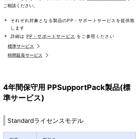
表
ご相談ください。
ー
示
シ
それぞれ対象となる製品のPP・サポートサービスを提供致
し
します
ョ
詳細は
PP・サポートサービス
をご参照ください
て
ン
標準サービス
い
時間延長サービス
ま
す
。
4年間保守用 PPSupportPack製品(標
準サービス)
Standardライセンスモデル