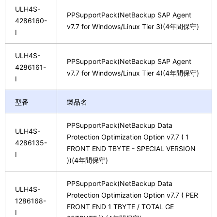
ULH4S-
PPSupportPack(NetBackup SAP Agent
4286160-
v7.7 for Windows/Linux Tier 3)(4年間保守)
I
ULH4S-
PPSupportPack(NetBackup SAP Agent
4286161-
v7.7 for Windows/Linux Tier 4)(4年間保守)
I
型番
製品名
PPSupportPack(NetBackup Data
ULH4S-
Protection Optimization Option v7.7 ( 1
4286135-
FRONT END TBYTE - SPECIAL VERSION
I
))(4年間保守)
PPSupportPack(NetBackup Data
ULH4S-
Protection Optimization Option v7.7 ( PER
1286168-
FRONT END 1 TBYTE / TOTAL GE
I