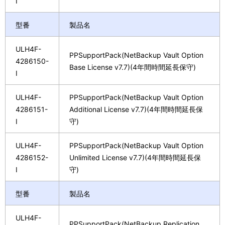
I
型番
製品名
ULH4F-
PPSupportPack(NetBackup Vault Option
4286150-
Base License v7.7)(4年間時間延長保守)
I
ULH4F-
PPSupportPack(NetBackup Vault Option
4286151-
Additional License v7.7)(4年間時間延長保
I
守)
ULH4F-
PPSupportPack(NetBackup Vault Option
4286152-
Unlimited License v7.7)(4年間時間延長保
I
守)
型番
製品名
ULH4F-
PPSupportPack(NetBackup Replication