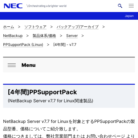
メ
サ
ニ
Japan
イ
ュ
ー
ト
を
ホーム
ソフトウェア
バックアップ/アーカイブ
サ
ナ
内
開
NetBackup
製品体系/価格
Server
く
検
ビ
イ
PPSupportPack (Linux)
[4年間] - v7.7
索
ゲ
ト
ー
内
Menu
ロ
シ
閉
の
ョ
ー
じ
現
ン
る
カ
[4年間]PPSupportPack
在
(NetBackup Server v7.7 for Linux関連製品)
ル
位
ナ
置
NetBackup Server v7.7 for Linuxを対象とするPPSupportPackの製
ビ
品型番、価格についてご紹介致します。
を
ゲ
価格につきましては、弊社営業部門または
お問い合わせページ
より