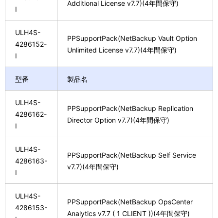
Additional License v7.7)(4年間保守)
I
ULH4S-
PPSupportPack(NetBackup Vault Option
4286152-
Unlimited License v7.7)(4年間保守)
I
型番
製品名
ULH4S-
PPSupportPack(NetBackup Replication
4286162-
Director Option v7.7)(4年間保守)
I
ULH4S-
PPSupportPack(NetBackup Self Service
4286163-
v7.7)(4年間保守)
I
ULH4S-
PPSupportPack(NetBackup OpsCenter
4286153-
Analytics v7.7 ( 1 CLIENT ))(4年間保守)