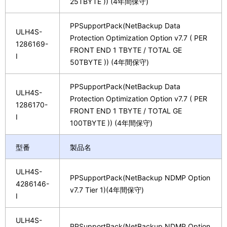
25TBYTE )) (4年間保守)
PPSupportPack(NetBackup Data
ULH4S-
Protection Optimization Option v7.7 ( PER
1286169-
FRONT END 1 TBYTE / TOTAL GE
I
50TBYTE )) (4年間保守)
PPSupportPack(NetBackup Data
ULH4S-
Protection Optimization Option v7.7 ( PER
1286170-
FRONT END 1 TBYTE / TOTAL GE
I
100TBYTE )) (4年間保守)
型番
製品名
ULH4S-
PPSupportPack(NetBackup NDMP Option
4286146-
v7.7 Tier 1)(4年間保守)
I
ULH4S-
PPSupportPack(NetBackup NDMP Option