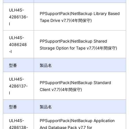
ULH4S-
PPSupportPack(NetBackup Library Based
4286136-
Tape Drive v7.7)(4年間保守)
I
ULH4S-
PPSupportPack(NetBackup Shared
4086248
Storage Option for Tape v7.7)(4年間保守)
-I
型番
製品名
ULH4S-
PPSupportPack(NetBackup Standard
4286137-
Client v7.7)(4年間保守)
I
型番
製品名
ULH4S-
PPSupportPack(NetBackup Application
4286138-
And Database Pack v7.7 for