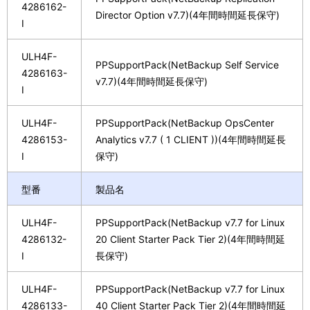
4286162-
Director Option v7.7)(4年間時間延長保守)
I
ULH4F-
PPSupportPack(NetBackup Self Service
4286163-
v7.7)(4年間時間延長保守)
I
ULH4F-
PPSupportPack(NetBackup OpsCenter
4286153-
Analytics v7.7 ( 1 CLIENT ))(4年間時間延長
I
保守)
型番
製品名
ULH4F-
PPSupportPack(NetBackup v7.7 for Linux
4286132-
20 Client Starter Pack Tier 2)(4年間時間延
I
長保守)
ULH4F-
PPSupportPack(NetBackup v7.7 for Linux
4286133-
40 Client Starter Pack Tier 2)(4年間時間延