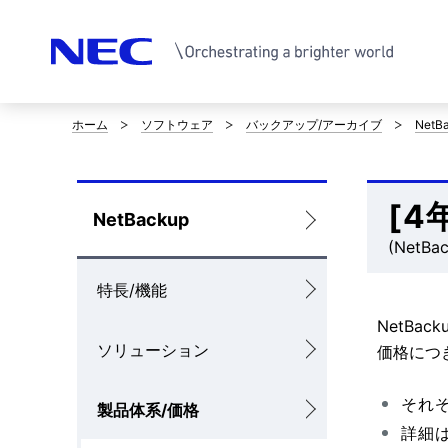
ホーム
ソフトウェア
バックアップ/アーカイブ
NetB
サ
イ
[4
ト
ロ
NetBackup
内
(NetBac
ー
の
特長/機能
カ
現
NetBac
ル
ソリューション
価格につ
在
ナ
位
それ
製品体系/価格
ビ
詳細
置