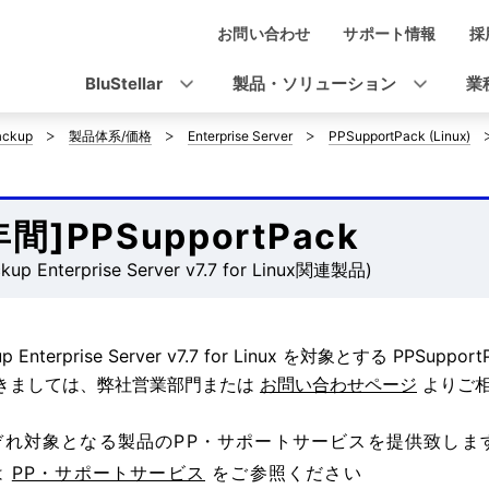
お問い合わせ
サポート情報
採
ナ
ビ
BluStellar
製品・ソリューション
業
ゲ
ackup
製品体系/価格
Enterprise Server
PPSupportPack (Linux)
ー
シ
年間]PPSupportPack
ョ
kup Enterprise Server v7.7 for Linux関連製品)
ン
kup Enterprise Server v7.7 for Linux を対象とする 
きましては、弊社営業部門または
お問い合わせページ
よりご相
ぞれ対象となる製品のPP・サポートサービスを提供致しま
は
PP・サポートサービス
をご参照ください