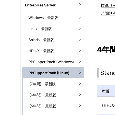
ゲ
Enterprise Server
標準サ
を
ー
時間延
Windows - 最新版
表
シ
示
Linux - 最新版
ョ
し
Solaris - 最新版
ン
4年間
て
HP-UX - 最新版
い
PPSupportPack (Windows)
ま
Sta
PPSupportPack (Linux)
す
[7年間] - 最新版
。
型番
[6年間] - 最新版
ULH4S-
[5年間] - 最新版