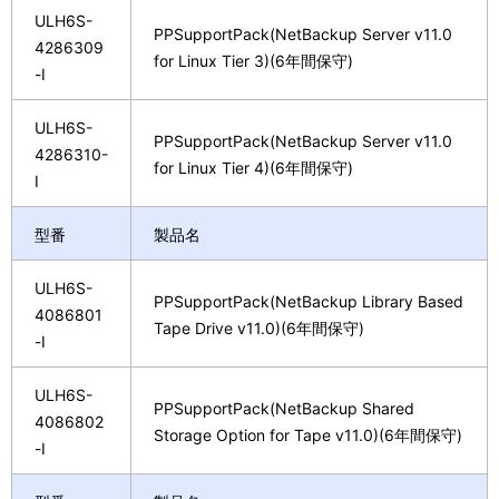
ULH6S-
PPSupportPack(NetBackup Server v11.0
4286309
for Linux Tier 3)(6年間保守)
-I
ULH6S-
PPSupportPack(NetBackup Server v11.0
4286310-
for Linux Tier 4)(6年間保守)
I
型番
製品名
ULH6S-
PPSupportPack(NetBackup Library Based
4086801
Tape Drive v11.0)(6年間保守)
-I
ULH6S-
PPSupportPack(NetBackup Shared
4086802
Storage Option for Tape v11.0)(6年間保守)
-I