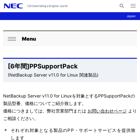
メ
サ
ニ
Japan
イ
ュ
ー
ト
を
サ
ナ
内
開
く
Menu
検
ビ
イ
ロ
閉
索
ゲ
ト
ー
じ
ー
る
内
カ
[6年間]PPSupportPack
シ
の
(NetBackup Server v11.0 for Linux 関連製品)
ル
ョ
現
ナ
ン
NetBackup Server v11.0 for Linuxを対象とするPPSupportPackの
在
ビ
製品型番、価格についてご紹介致します。
位
ゲ
価格につきましては、弊社営業部門または
お問い合わせページ
より
ご相談ください。
置
ー
それぞれ対象となる製品のPP・サポートサービスを提供致
を
シ
します