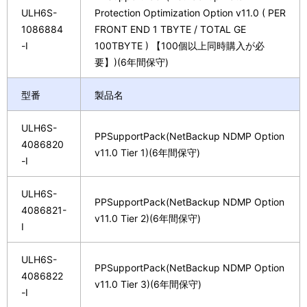
ULH6S-
Protection Optimization Option v11.0 ( PER
1086884
FRONT END 1 TBYTE / TOTAL GE
-I
100TBYTE ) 【100個以上同時購入が必
要】)(6年間保守)
型番
製品名
ULH6S-
PPSupportPack(NetBackup NDMP Option
4086820
v11.0 Tier 1)(6年間保守)
-I
ULH6S-
PPSupportPack(NetBackup NDMP Option
4086821-
v11.0 Tier 2)(6年間保守)
I
ULH6S-
PPSupportPack(NetBackup NDMP Option
4086822
v11.0 Tier 3)(6年間保守)
-I