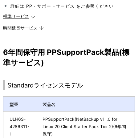
表
ョ
詳細は
PP・サポートサービス
をご参照ください
示
ン
標準サービス
し
時間延長サービス
て
い
6年間保守用 PPSupportPack製品(標
ま
準サービス)
す
。
Standardライセンスモデル
型番
製品名
ULH6S-
PPSupportPack(NetBackup v11.0 for
4286311-
Linux 20 Client Starter Pack Tier 2)(6年間
I
保守)