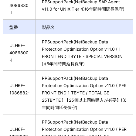
PPSupportPack(NetBackup SAP Agent
4086830
v11.0 for UNIX Tier 4)(6年間時間延長保守)
-I
型番
製品名
PPSupportPack(NetBackup Data
ULH6F-
Protection Optimization Option v11.0 ( 1
4086800
FRONT END TBYTE - SPECIAL VERSION
-I
))(6年間時間延長保守)
PPSupportPack(NetBackup Data
ULH6F-
Protection Optimization Option v11.0 ( PER
1086882-
FRONT END 1 TBYTE / TOTAL GE
I
25TBYTE ) 【25個以上同時購入が必要】)(6
年間時間延長保守)
PPSupportPack(NetBackup Data
ULH6F-
Protection Optimization Option v11.0 ( PER