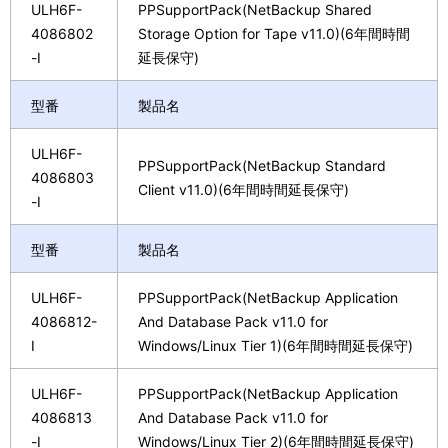
ULH6F-
PPSupportPack(NetBackup Shared
4086802
Storage Option for Tape v11.0)(6年間時間
-I
延長保守)
型番
製品名
ULH6F-
PPSupportPack(NetBackup Standard
4086803
Client v11.0)(6年間時間延長保守)
-I
型番
製品名
ULH6F-
PPSupportPack(NetBackup Application
4086812-
And Database Pack v11.0 for
I
Windows/Linux Tier 1)(6年間時間延長保守)
ULH6F-
PPSupportPack(NetBackup Application
4086813
And Database Pack v11.0 for
-I
Windows/Linux Tier 2)(6年間時間延長保守)