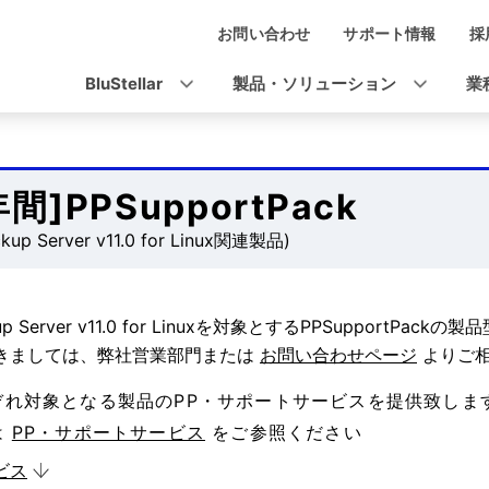
お問い合わせ
サポート情報
採
ナ
ビ
BluStellar
製品・ソリューション
業
ゲ
ー
シ
年間]PPSupportPack
ョ
ckup Server v11.0 for Linux関連製品)
ン
kup Server v11.0 for Linuxを対象とするPPSuppor
きましては、弊社営業部門または
お問い合わせページ
よりご相
ぞれ対象となる製品のPP・サポートサービスを提供致しま
は
PP・サポートサービス
をご参照ください
ビス