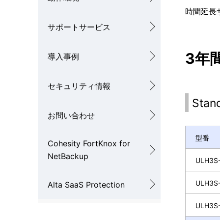
ー
時間延長
を
シ
サポートサービス
表
ョ
示
3年間
導入事例
ン
し
セキュリティ情報
て
Sta
い
お問い合わせ
ま
型番
Cohesity FortKnox for
す
NetBackup
ULH3S-
。
ULH3S-
Alta SaaS Protection
ULH3S-