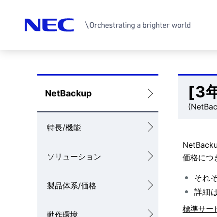
サ
イ
[3
ロ
NetBackup
ト
(NetBa
ー
内
特長/機能
カ
の
NetBac
ル
ソリューション
現
価格につ
ナ
在
それ
製品体系/価格
ビ
詳細
位
ゲ
標準サー
置
動作環境