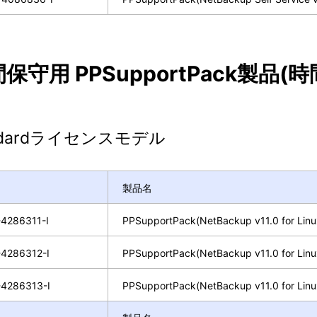
保守用 PPSupportPack製品
ndardライセンスモデル
製品名
4286311-I
PPSupportPack(NetBackup v11.0 for Li
4286312-I
PPSupportPack(NetBackup v11.0 for Li
4286313-I
PPSupportPack(NetBackup v11.0 for Li