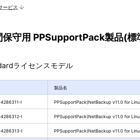
サービス
保守用 PPSupportPack製品(
ndardライセンスモデル
製品名
4286311-I
PPSupportPack(NetBackup v11.0 for Linu
4286312-I
PPSupportPack(NetBackup v11.0 for Linu
4286313-I
PPSupportPack(NetBackup v11.0 for Linu