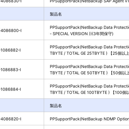
4086830-I
PPSupportPack(NetBackup SAP Agent v1
製品名
PPSupportPack(NetBackup Data Protecti
4086800-I
- SPECIAL VERSION ))(3年間保守)
PPSupportPack(NetBackup Data Protectio
1086882-I
TBYTE / TOTAL GE 25TBYTE ) 【
PPSupportPack(NetBackup Data Protectio
1086883-I
TBYTE / TOTAL GE 50TBYTE ) 【
PPSupportPack(NetBackup Data Protectio
1086884-I
TBYTE / TOTAL GE 100TBYTE ) 
製品名
4086820-I
PPSupportPack(NetBackup NDMP Option