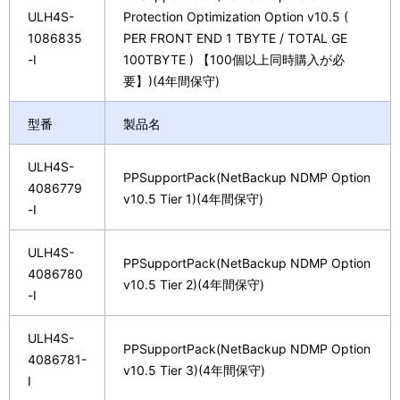
ULH4S-
Protection Optimization Option v10.5 (
1086835
PER FRONT END 1 TBYTE / TOTAL GE
-I
100TBYTE ) 【100個以上同時購入が必
要】)(4年間保守)
型番
製品名
ULH4S-
PPSupportPack(NetBackup NDMP Option
4086779
v10.5 Tier 1)(4年間保守)
-I
ULH4S-
PPSupportPack(NetBackup NDMP Option
4086780
v10.5 Tier 2)(4年間保守)
-I
ULH4S-
PPSupportPack(NetBackup NDMP Option
4086781-
v10.5 Tier 3)(4年間保守)
I