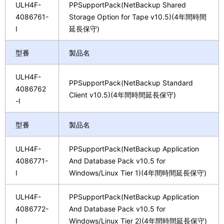
ULH4F-
PPSupportPack(NetBackup Shared
4086761-
Storage Option for Tape v10.5)(4年間時間
I
延長保守)
型番
製品名
ULH4F-
PPSupportPack(NetBackup Standard
4086762
Client v10.5)(4年間時間延長保守)
-I
型番
製品名
ULH4F-
PPSupportPack(NetBackup Application
4086771-
And Database Pack v10.5 for
I
Windows/Linux Tier 1)(4年間時間延長保守)
ULH4F-
PPSupportPack(NetBackup Application
4086772-
And Database Pack v10.5 for
I
Windows/Linux Tier 2)(4年間時間延長保守)