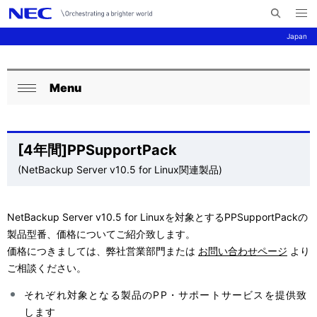
メ
サ
ニ
Japan
イ
ュ
ー
ト
を
サ
ナ
内
開
く
Menu
検
ビ
イ
ロ
閉
索
ゲ
ト
ー
じ
ー
る
内
カ
[4年間]PPSupportPack
シ
の
(NetBackup Server v10.5 for Linux関連製品)
ル
ョ
現
ナ
ン
NetBackup Server v10.5 for Linuxを対象とするPPSupportPackの
在
ビ
製品型番、価格についてご紹介致します。
位
ゲ
価格につきましては、弊社営業部門または
お問い合わせページ
より
ご相談ください。
置
ー
それぞれ対象となる製品のPP・サポートサービスを提供致
を
シ
します