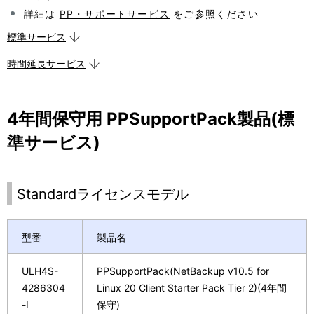
表
ョ
詳細は
PP・サポートサービス
をご参照ください
示
ン
標準サービス
し
時間延長サービス
て
い
4年間保守用 PPSupportPack製品(標
ま
準サービス)
す
。
Standardライセンスモデル
型番
製品名
ULH4S-
PPSupportPack(NetBackup v10.5 for
4286304
Linux 20 Client Starter Pack Tier 2)(4年間
-I
保守)