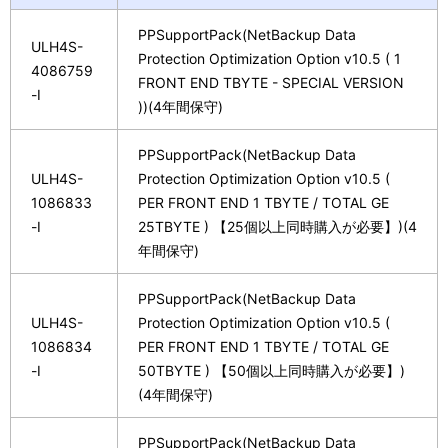
PPSupportPack(NetBackup Data
ULH4S-
Protection Optimization Option v10.5 ( 1
4086759
FRONT END TBYTE - SPECIAL VERSION
-I
))(4年間保守)
PPSupportPack(NetBackup Data
ULH4S-
Protection Optimization Option v10.5 (
1086833
PER FRONT END 1 TBYTE / TOTAL GE
-I
25TBYTE ) 【25個以上同時購入が必要】)(4
年間保守)
PPSupportPack(NetBackup Data
ULH4S-
Protection Optimization Option v10.5 (
1086834
PER FRONT END 1 TBYTE / TOTAL GE
-I
50TBYTE ) 【50個以上同時購入が必要】)
(4年間保守)
PPSupportPack(NetBackup Data