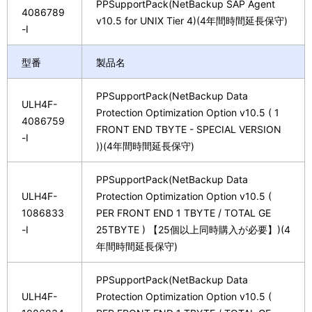
PPSupportPack(NetBackup SAP Agent
4086789
v10.5 for UNIX Tier 4)(4年間時間延長保守)
-I
型番
製品名
PPSupportPack(NetBackup Data
ULH4F-
Protection Optimization Option v10.5 ( 1
4086759
FRONT END TBYTE - SPECIAL VERSION
-I
))(4年間時間延長保守)
PPSupportPack(NetBackup Data
ULH4F-
Protection Optimization Option v10.5 (
1086833
PER FRONT END 1 TBYTE / TOTAL GE
-I
25TBYTE ) 【25個以上同時購入が必要】)(4
年間時間延長保守)
PPSupportPack(NetBackup Data
ULH4F-
Protection Optimization Option v10.5 (