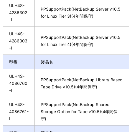
ULH4S-
PPSupportPack(NetBackup Server v10.5
4286302
for Linux Tier 3)(4年間保守)
-I
ULH4S-
PPSupportPack(NetBackup Server v10.5
4286303
for Linux Tier 4)(4年間保守)
-I
型番
製品名
ULH4S-
PPSupportPack(NetBackup Library Based
4086760
Tape Drive v10.5)(4年間保守)
-I
ULH4S-
PPSupportPack(NetBackup Shared
4086761-
Storage Option for Tape v10.5)(4年間保
I
守)