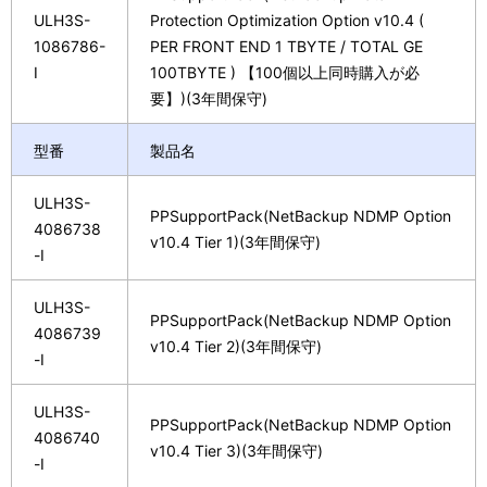
ULH3S-
Protection Optimization Option v10.4 (
1086786-
PER FRONT END 1 TBYTE / TOTAL GE
I
100TBYTE ) 【100個以上同時購入が必
要】)(3年間保守)
型番
製品名
ULH3S-
PPSupportPack(NetBackup NDMP Option
4086738
v10.4 Tier 1)(3年間保守)
-I
ULH3S-
PPSupportPack(NetBackup NDMP Option
4086739
v10.4 Tier 2)(3年間保守)
-I
ULH3S-
PPSupportPack(NetBackup NDMP Option
4086740
v10.4 Tier 3)(3年間保守)
-I