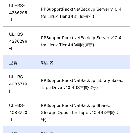
ULH3S-
PPSupportPack(NetBackup Server v10.4
4286295
for Linux Tier 3)(3年間保守)
-I
ULH3S-
PPSupportPack(NetBackup Server v10.4
4286296
for Linux Tier 4)(3年間保守)
-I
型番
製品名
ULH3S-
PPSupportPack(NetBackup Library Based
4086719-
Tape Drive v10.4)(3年間保守)
I
ULH3S-
PPSupportPack(NetBackup Shared
4086720
Storage Option for Tape v10.4)(3年間保
-I
守)