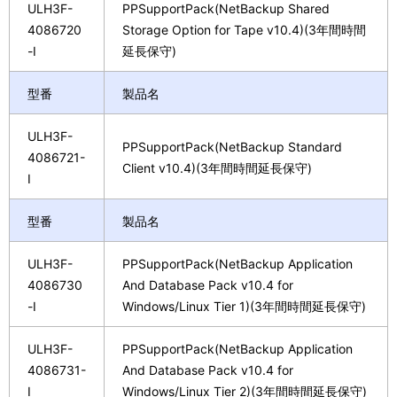
ULH3F-
PPSupportPack(NetBackup Shared
4086720
Storage Option for Tape v10.4)(3年間時間
-I
延長保守)
型番
製品名
ULH3F-
PPSupportPack(NetBackup Standard
4086721-
Client v10.4)(3年間時間延長保守)
I
型番
製品名
ULH3F-
PPSupportPack(NetBackup Application
4086730
And Database Pack v10.4 for
-I
Windows/Linux Tier 1)(3年間時間延長保守)
ULH3F-
PPSupportPack(NetBackup Application
4086731-
And Database Pack v10.4 for
I
Windows/Linux Tier 2)(3年間時間延長保守)