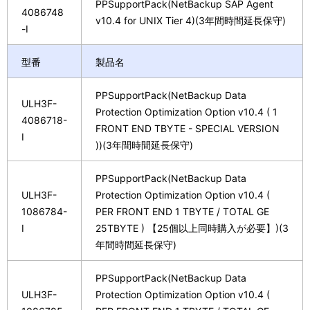
PPSupportPack(NetBackup SAP Agent
4086748
v10.4 for UNIX Tier 4)(3年間時間延長保守)
-I
型番
製品名
PPSupportPack(NetBackup Data
ULH3F-
Protection Optimization Option v10.4 ( 1
4086718-
FRONT END TBYTE - SPECIAL VERSION
I
))(3年間時間延長保守)
PPSupportPack(NetBackup Data
ULH3F-
Protection Optimization Option v10.4 (
1086784-
PER FRONT END 1 TBYTE / TOTAL GE
I
25TBYTE ) 【25個以上同時購入が必要】)(3
年間時間延長保守)
PPSupportPack(NetBackup Data
ULH3F-
Protection Optimization Option v10.4 (