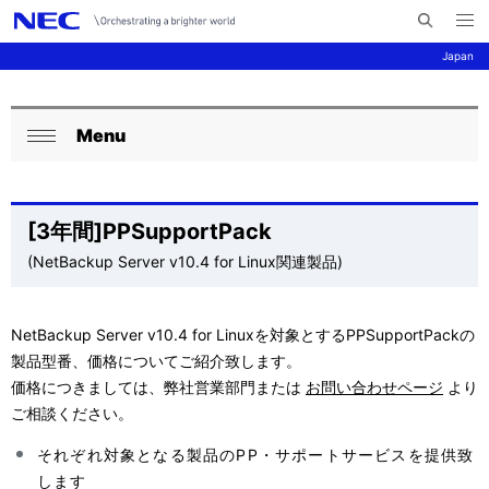
メ
サ
ニ
Japan
イ
ュ
ー
ト
を
サ
ナ
内
開
く
Menu
検
ビ
イ
ロ
閉
索
ゲ
ト
ー
じ
ー
る
内
カ
[3年間]PPSupportPack
シ
の
(NetBackup Server v10.4 for Linux関連製品)
ル
ョ
現
ナ
ン
NetBackup Server v10.4 for Linuxを対象とするPPSupportPackの
在
ビ
製品型番、価格についてご紹介致します。
位
ゲ
価格につきましては、弊社営業部門または
お問い合わせページ
より
ご相談ください。
置
ー
それぞれ対象となる製品のPP・サポートサービスを提供致
を
シ
します