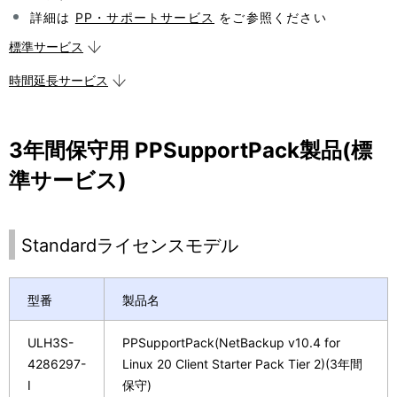
表
ョ
詳細は
PP・サポートサービス
をご参照ください
示
ン
標準サービス
し
時間延長サービス
て
い
3年間保守用 PPSupportPack製品(標
ま
準サービス)
す
。
Standardライセンスモデル
型番
製品名
ULH3S-
PPSupportPack(NetBackup v10.4 for
4286297-
Linux 20 Client Starter Pack Tier 2)(3年間
I
保守)