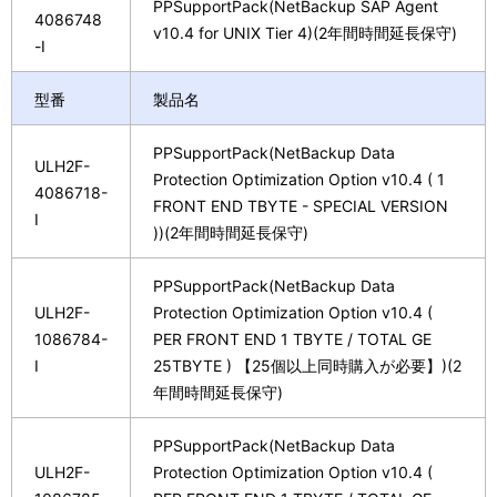
PPSupportPack(NetBackup SAP Agent
4086748
v10.4 for UNIX Tier 4)(2年間時間延長保守)
-I
型番
製品名
PPSupportPack(NetBackup Data
ULH2F-
Protection Optimization Option v10.4 ( 1
4086718-
FRONT END TBYTE - SPECIAL VERSION
I
))(2年間時間延長保守)
PPSupportPack(NetBackup Data
ULH2F-
Protection Optimization Option v10.4 (
1086784-
PER FRONT END 1 TBYTE / TOTAL GE
I
25TBYTE ) 【25個以上同時購入が必要】)(2
年間時間延長保守)
PPSupportPack(NetBackup Data
ULH2F-
Protection Optimization Option v10.4 (