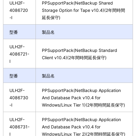
ULH2F-
PPSupportPack(NetBackup Shared
4086720
Storage Option for Tape v10.4)(2年間時間
-I
延長保守)
型番
製品名
ULH2F-
PPSupportPack(NetBackup Standard
4086721-
Client v10.4)(2年間時間延長保守)
I
型番
製品名
ULH2F-
PPSupportPack(NetBackup Application
4086730
And Database Pack v10.4 for
-I
Windows/Linux Tier 1)(2年間時間延長保守)
ULH2F-
PPSupportPack(NetBackup Application
4086731-
And Database Pack v10.4 for
I
Windows/Linux Tier 2)(2年間時間延長保守)