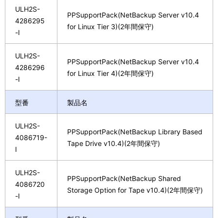
ULH2S-
PPSupportPack(NetBackup Server v10.4
4286295
for Linux Tier 3)(2年間保守)
-I
ULH2S-
PPSupportPack(NetBackup Server v10.4
4286296
for Linux Tier 4)(2年間保守)
-I
型番
製品名
ULH2S-
PPSupportPack(NetBackup Library Based
4086719-
Tape Drive v10.4)(2年間保守)
I
ULH2S-
PPSupportPack(NetBackup Shared
4086720
Storage Option for Tape v10.4)(2年間保守)
-I