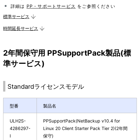
表
ョ
詳細は
PP・サポートサービス
をご参照ください
示
ン
標準サービス
し
時間延長サービス
て
い
2年間保守用 PPSupportPack製品(標
ま
準サービス)
す
。
Standardライセンスモデル
型番
製品名
ULH2S-
PPSupportPack(NetBackup v10.4 for
4286297-
Linux 20 Client Starter Pack Tier 2)(2年間
I
保守)