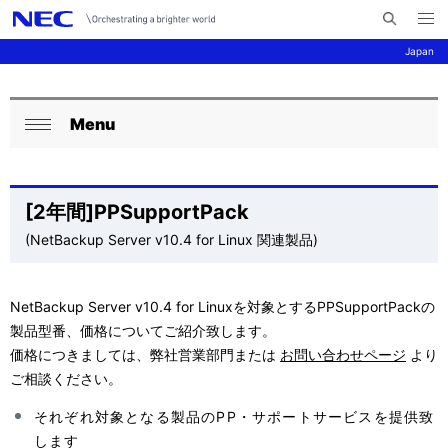
メ
サ
ニ
Japan
イ
ュ
ー
ト
を
サ
ナ
内
開
く
Menu
検
ビ
イ
ロ
閉
索
ゲ
ト
ー
じ
ー
る
内
カ
[2年間]PPSupportPack
シ
の
(NetBackup Server v10.4 for Linux 関連製品)
ル
ョ
現
ナ
ン
NetBackup Server v10.4 for Linuxを対象とするPPSupportPackの
在
ビ
製品型番、価格についてご紹介致します。
位
ゲ
価格につきましては、弊社営業部門または
お問い合わせページ
より
ご相談ください。
置
ー
それぞれ対象となる製品のPP・サポートサービスを提供致
を
シ
します