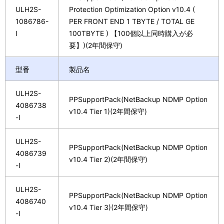
ULH2S-
Protection Optimization Option v10.4 (
1086786-
PER FRONT END 1 TBYTE / TOTAL GE
I
100TBYTE ) 【100個以上同時購入が必
要】)(2年間保守)
型番
製品名
ULH2S-
PPSupportPack(NetBackup NDMP Option
4086738
v10.4 Tier 1)(2年間保守)
-I
ULH2S-
PPSupportPack(NetBackup NDMP Option
4086739
v10.4 Tier 2)(2年間保守)
-I
ULH2S-
PPSupportPack(NetBackup NDMP Option
4086740
v10.4 Tier 3)(2年間保守)
-I