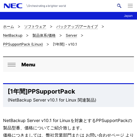
メ
サ
ニ
Japan
イ
ュ
ー
ト
を
ホーム
ソフトウェア
バックアップ/アーカイブ
サ
ナ
内
開
NetBackup
製品体系/価格
Server
く
検
ビ
イ
PPSupportPack (Linux)
[1年間] - v10.1
索
ゲ
ト
ー
内
Menu
ロ
シ
閉
の
ョ
ー
じ
現
ン
る
カ
[1年間]PPSupportPack
在
(NetBackup Server v10.1 for Linux 関連製品)
ル
位
ナ
置
NetBackup Server v10.1 for Linuxを対象とするPPSupportPackの
ビ
製品型番、価格についてご紹介致します。
を
ゲ
価格につきましては、弊社営業部門または
お問い合わせページ
より