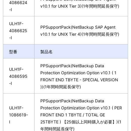
4086624
v10.1 for UNIX Tier 3)(1年間時間延長保守)
-I
ULH1F-
PPSupportPack(NetBackup SAP Agent
4086625
v10.1 for UNIX Tier 4)(1年間時間延長保守)
-I
型番
製品名
PPSupportPack(NetBackup Data
ULH1F-
Protection Optimization Option v10.1 ( 1
4086595
FRONT END TBYTE - SPECIAL VERSION
-I
))(1年間時間延長保守)
PPSupportPack(NetBackup Data
ULH1F-
Protection Optimization Option v10.1 ( PER
1086619-
FRONT END 1 TBYTE / TOTAL GE
I
25TBYTE ) 【25個以上同時購入が必要】)(1
年間時間延長保守)