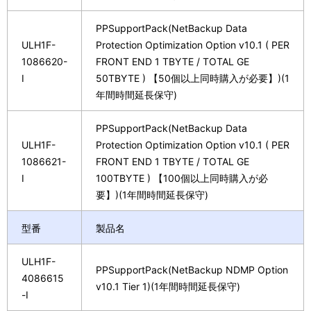
PPSupportPack(NetBackup Data
ULH1F-
Protection Optimization Option v10.1 ( PER
1086620-
FRONT END 1 TBYTE / TOTAL GE
I
50TBYTE ) 【50個以上同時購入が必要】)(1
年間時間延長保守)
PPSupportPack(NetBackup Data
ULH1F-
Protection Optimization Option v10.1 ( PER
1086621-
FRONT END 1 TBYTE / TOTAL GE
I
100TBYTE ) 【100個以上同時購入が必
要】)(1年間時間延長保守)
型番
製品名
ULH1F-
PPSupportPack(NetBackup NDMP Option
4086615
v10.1 Tier 1)(1年間時間延長保守)
-I