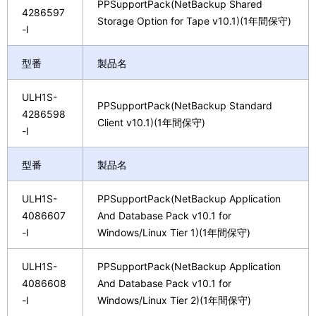
PPSupportPack(NetBackup Shared
4286597
Storage Option for Tape v10.1)(1年間保守)
-I
型番
製品名
ULH1S-
PPSupportPack(NetBackup Standard
4286598
Client v10.1)(1年間保守)
-I
型番
製品名
ULH1S-
PPSupportPack(NetBackup Application
4086607
And Database Pack v10.1 for
-I
Windows/Linux Tier 1)(1年間保守)
ULH1S-
PPSupportPack(NetBackup Application
4086608
And Database Pack v10.1 for
-I
Windows/Linux Tier 2)(1年間保守)