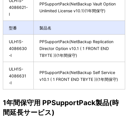
ULH1S-
PPSupportPack(NetBackup Vault Option
4086621-
Unlimited License v10.1)(1年間保守)
I
型番
製品名
ULH1S-
PPSupportPack(NetBackup Replication
4086630
Director Option v10.1 ( 1 FRONT END
-I
TBYTE ))(1年間保守)
ULH1S-
PPSupportPack(NetBackup Self Service
4086631
v10.1 ( 1 FRONT END TBYTE ))(1年間保守)
-I
1年間保守用 PPSupportPack製品(時
間延長サービス)