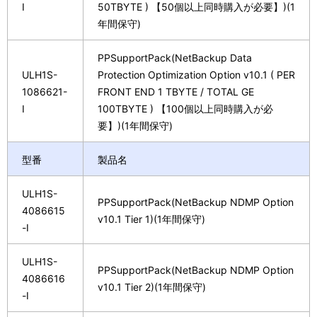
I
50TBYTE ) 【50個以上同時購入が必要】)(1
年間保守)
PPSupportPack(NetBackup Data
ULH1S-
Protection Optimization Option v10.1 ( PER
1086621-
FRONT END 1 TBYTE / TOTAL GE
I
100TBYTE ) 【100個以上同時購入が必
要】)(1年間保守)
型番
製品名
ULH1S-
PPSupportPack(NetBackup NDMP Option
4086615
v10.1 Tier 1)(1年間保守)
-I
ULH1S-
PPSupportPack(NetBackup NDMP Option
4086616
v10.1 Tier 2)(1年間保守)
-I