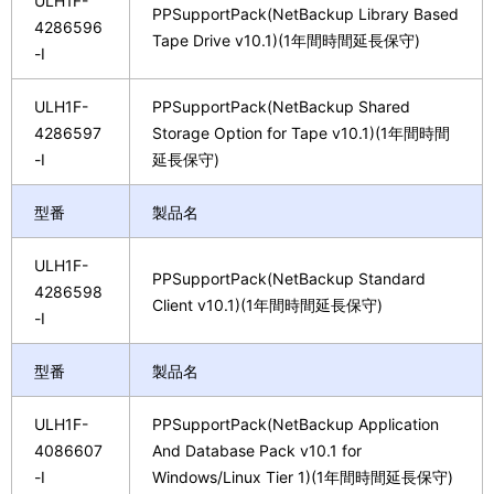
ULH1F-
PPSupportPack(NetBackup Library Based
4286596
Tape Drive v10.1)(1年間時間延長保守)
-I
ULH1F-
PPSupportPack(NetBackup Shared
4286597
Storage Option for Tape v10.1)(1年間時間
-I
延長保守)
型番
製品名
ULH1F-
PPSupportPack(NetBackup Standard
4286598
Client v10.1)(1年間時間延長保守)
-I
型番
製品名
ULH1F-
PPSupportPack(NetBackup Application
4086607
And Database Pack v10.1 for
-I
Windows/Linux Tier 1)(1年間時間延長保守)