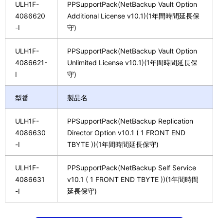
ULH1F-
PPSupportPack(NetBackup Vault Option
4086620
Additional License v10.1)(1年間時間延長保
-I
守)
ULH1F-
PPSupportPack(NetBackup Vault Option
4086621-
Unlimited License v10.1)(1年間時間延長保
I
守)
型番
製品名
ULH1F-
PPSupportPack(NetBackup Replication
4086630
Director Option v10.1 ( 1 FRONT END
-I
TBYTE ))(1年間時間延長保守)
ULH1F-
PPSupportPack(NetBackup Self Service
4086631
v10.1 ( 1 FRONT END TBYTE ))(1年間時間
-I
延長保守)