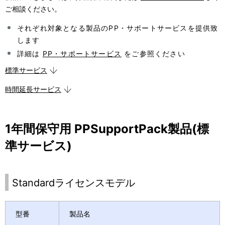
表
ご相談ください。
ー
示
それぞれ対象となる製品のPP・サポートサービスを提供致
シ
します
し
ョ
詳細は
PP・サポートサービス
をご参照ください
て
ン
標準サービス
い
時間延長サービス
ま
す
1年間保守用 PPSupportPack製品(標
。
準サービス)
Standardライセンスモデル
型番
製品名