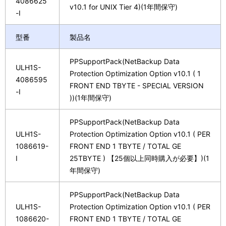
4086625
v10.1 for UNIX Tier 4)(1年間保守)
-I
型番
製品名
PPSupportPack(NetBackup Data
ULH1S-
Protection Optimization Option v10.1 ( 1
4086595
FRONT END TBYTE - SPECIAL VERSION
-I
))(1年間保守)
PPSupportPack(NetBackup Data
ULH1S-
Protection Optimization Option v10.1 ( PER
1086619-
FRONT END 1 TBYTE / TOTAL GE
I
25TBYTE ) 【25個以上同時購入が必要】)(1
年間保守)
PPSupportPack(NetBackup Data
ULH1S-
Protection Optimization Option v10.1 ( PER
1086620-
FRONT END 1 TBYTE / TOTAL GE