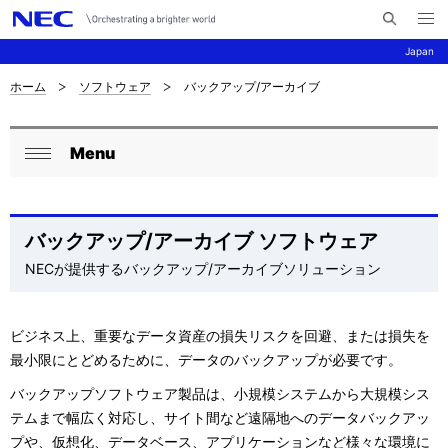
メ
サ
ニ
Japan
イ
ュ
ー
ト
を
ホーム
ソフトウェア
バックアップ/アーカイブ
サ
ナ
内
開
く
検
ビ
イ
索
Menu
ゲ
ロ
ト
閉
ー
ー
じ
内
シ
る
カ
の
バックアップ/アーカイブ ソフトウェア
ョ
NECが提供するバックアップ/アーカイブソリューション
ル
現
ン
ナ
在
ビジネス上、重要なデータ資産の損失リスクを回避、または損失を
ビ
位
最小限にとどめるために、データのバックアップが必要です。
ゲ
置
バックアップソフトウェア製品は、小規模システムから大規模シス
ー
テムまで幅広く対応し、サイト間など遠隔地へのデータバックアッ
を
プや、仮想化、データベース、アプリケーションなど様々な環境に