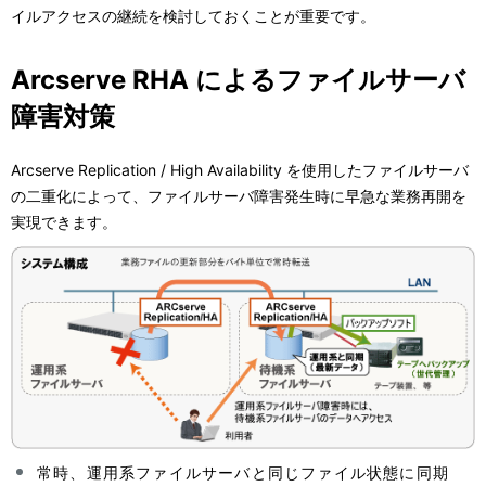
表
イルアクセスの継続を検討しておくことが重要です。
ー
示
シ
Arcserve RHA によるファイルサーバ
し
ョ
障害対策
て
ン
Arcserve Replication / High Availability を使用したファイルサーバ
い
の二重化によって、ファイルサーバ障害発生時に早急な業務再開を
ま
実現できます。
す
。
常時、運用系ファイルサーバと同じファイル状態に同期