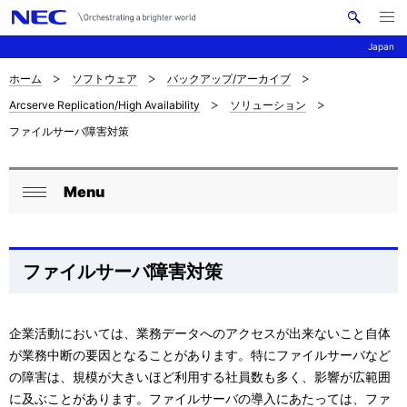
メ
サ
ニ
Japan
イ
ュ
ー
ト
を
ホーム
ソフトウェア
バックアップ/アーカイブ
サ
ナ
内
開
Arcserve Replication/High Availability
ソリューション
く
検
ビ
イ
ファイルサーバ障害対策
索
ゲ
ト
ー
内
Menu
ロ
シ
閉
の
ョ
ー
じ
現
ン
る
カ
ファイルサーバ障害対策
在
ル
位
ナ
企業活動においては、業務データへのアクセスが出来ないこと自体
置
が業務中断の要因となることがあります。特にファイルサーバなど
ビ
の障害は、規模が大きいほど利用する社員数も多く、影響が広範囲
を
ゲ
に及ぶことがあります。ファイルサーバの導入にあたっては、ファ