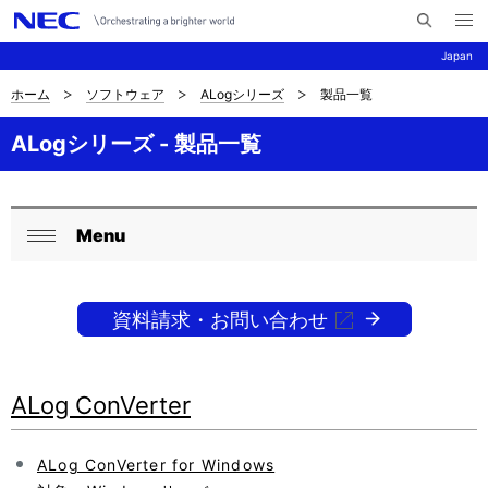
メ
サ
ニ
Japan
イ
ュ
ー
ト
を
ホーム
ソフトウェア
ALogシリーズ
製品一覧
サ
ナ
内
開
く
検
ビ
イ
ALogシリーズ - 製品一覧
索
ゲ
ト
ー
内
Menu
シ
ロ
閉
の
ョ
ー
じ
現
ン
る
資料請求・お問い合わせ
カ
在
ル
位
ALog ConVerter
ナ
置
ビ
を
ALog ConVerter for Windows
ゲ