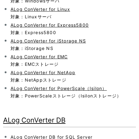
対象：Windowsサーバ
表
ALog ConVerter for Linux
ー
示
対象：Linuxサーバ
シ
ALog ConVerter for Express5800
し
対象：Express5800
ョ
て
ALog ConVerter for iStorage NS
ン
対象：iStorage NS
い
ALog ConVerter for EMC
ま
対象：EMCストレージ
す
ALog ConVerter for NetApp
対象：NetAppストレージ
。
ALog ConVerter for PowerScale（Isilon）
対象：PowerScaleストレージ（Isilonストレージ）
ALog ConVerter DB
ALog ConVerter DB for SQL Server