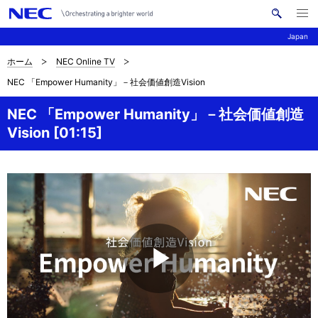
メ
サ
ニ
Japan
イ
ュ
ー
ト
を
ホーム
NEC Online TV
サ
ナ
内
開
NEC 「Empower Humanity」－社会価値創造Vision
く
検
ビ
イ
索
ゲ
NEC 「Empower Humanity」－社会価値創造
ト
Vision [01:15]
ー
内
シ
の
ョ
現
ン
在
位
置
P