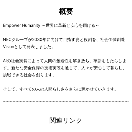
i
"人々が安心して暮らし、挑戦できる社会を創る"
概要
安全で信頼できるデジタルインフラで日本、そして世界を守
り、
d
Empower Humanity ～世界に革新と安心を届ける～
人々の未来への一歩を支え続けていく
ふたつの使命が果たされるとき、
NECグループが2030年に向けて目指す姿と役割を、社会価値創造
私たちの人間らしさは、さらに強く輝き始める
Visionとして発表しました。
Empower Humanity
e
世界に革新と安心を届ける
AIの社会実装によって人間の創造性を解き放ち、革新をもたらしま
す。新たな安全保障の技術実装を通じて、人々が安心して暮らし、
Orchestrating a brighter world
挑戦できる社会を創ります。
NEC
o
そして、すべての人の人間らしさをさらに輝かせていきます。
関連リンク