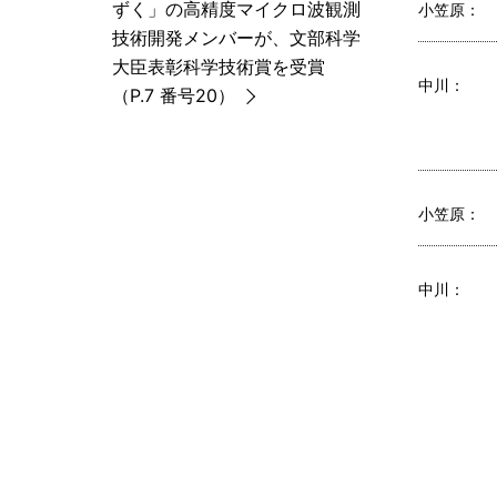
ずく」の高精度マイクロ波観測
小笠原：
技術開発メンバーが、文部科学
大臣表彰科学技術賞を受賞
中川：
（P.7 番号20）
小笠原：
中川：