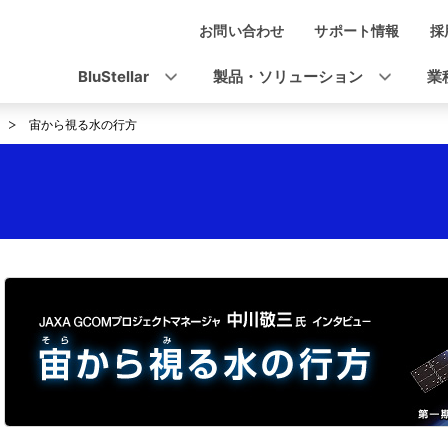
お問い合わせ
サポート情報
採
ナ
ビ
BluStellar
製品・ソリューション
業
ゲ
宙から視る水の行方
ー
シ
ョ
ン