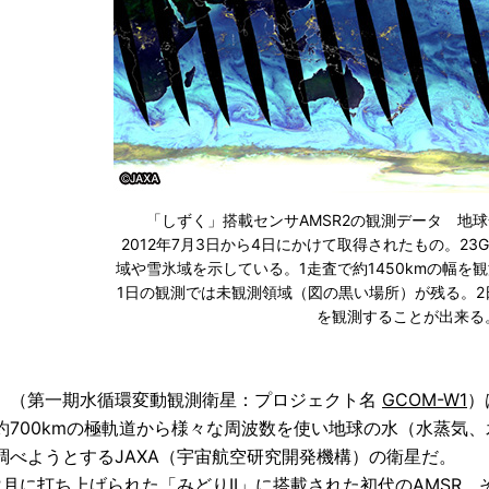
「しずく」搭載センサAMSR2の観測データ 地
2012年7月3日から4日にかけて取得されたもの。23G
域や雪氷域を示している。1走査で約1450kmの幅を
1日の観測では未観測領域（図の黒い場所）が残る。2
を観測することが出来る
」（第一期水循環変動観測衛星：プロジェクト名
GCOM-W1
）
約700kmの極軌道から様々な周波数を使い地球の水（水蒸気
調べようとするJAXA（宇宙航空研究開発機構）の衛星だ。
12月に打ち上げられた「みどりII」に搭載された初代のAMSR、