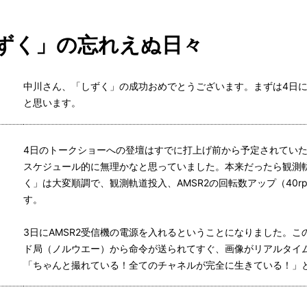
ずく」の忘れえぬ日々
中川さん、「しずく」の成功おめでとうございます。まずは4日
と思います。
4日のトークショーへの登壇はすでに打上げ前から予定されてい
スケジュール的に無理かなと思っていました。本来だったら観測軌
く」は大変順調で、観測軌道投入、AMSR2の回転数アップ（40r
す。
3日にAMSR2受信機の電源を入れるということになりました。
ド局（ノルウエー）から命令が送られてすぐ、画像がリアルタイム
「ちゃんと撮れている！全てのチャネルが完全に生きている！」