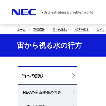
ホーム
宣伝広告
宙への挑戦
地球を視る
しずく
サ
イ
宙から視る水の行方
ト
内
の
ロ
宙への挑戦
現
ー
在
NECの宇宙開発の歩み
カ
位
ル
置