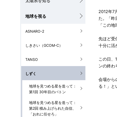
太陽系を知る
ナ
2012
地球を視る
ビ
た。「昨
「この地
ゲ
ASNARO-2
ー
先ほど受
十分に活
しきさい（GCOM-C）
シ
ョ
この日、
TANSO
ンの終わ
ン
しずく
会場から
る！」と
地球を見つめる星を造って：
第1回 30年目のバトン
地球を見つめる星を造って：
第2回 積み上げられた自信、
「おれに任せろ」