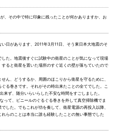
すが、その中で特に印象に残ったことが何かありますか、お
日があります、2011年3月11日、そう東日本大地震のそ
でした。地震後すぐに試験中の衛星のことが気になって現場
。すると衛星を置いた場所のすぐ近くの壁が落ちていたので
ません、どうするか、周囲のほこりから衛星を守るために、
るぐる巻きです。それがその時出来たことの全てでした。こ
ら出来ず、随分いらいらした不安な時間をすごしました。
うなって、ビニールのぐるぐる巻きを外して真空掃除機でま
業でした。でもこれが功を奏して、衛星電源の再投入以降、
これらのことは本当に誰も経験したことの無い事態でした