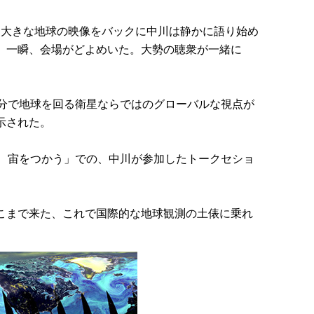
に、大きな地球の映像をバックに中川は静かに語り始め
」一瞬、会場がどよめいた。大勢の聴衆が一緒に
0分で地球を回る衛星ならではのグローバルな視点が
示された。
視る、宙をつかう」での、中川が参加したトークセショ
こまで来た、これで国際的な地球観測の土俵に乗れ