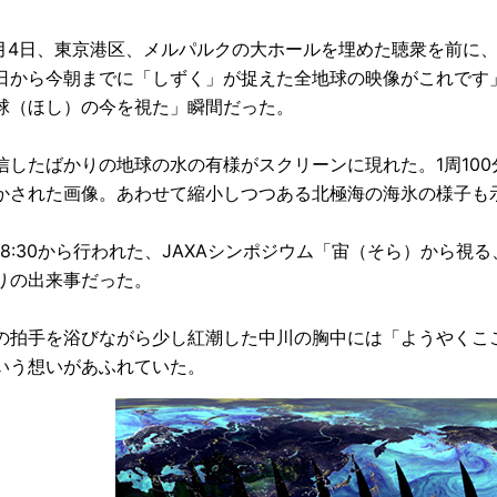
年7月4日、東京港区、メルパルクの大ホールを埋めた聴衆を前
日から今朝までに「しずく」が捉えた全地球の映像がこれです
球（ほし）の今を視た」瞬間だった。
信したばかりの地球の水の有様がスクリーンに現れた。1周10
かされた画像。あわせて縮小しつつある北極海の海氷の様子も
18:30から行われた、JAXAシンポジウム「宙（そら）から
りの出来事だった。
の拍手を浴びながら少し紅潮した中川の胸中には「ようやくこ
いう想いがあふれていた。