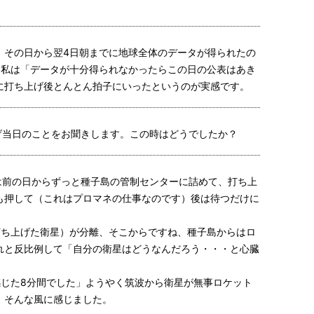
。その日から翌4日朝までに地球全体のデータが得られたの
。私は「データが十分得られなかったらこの日の公表はあき
に打ち上げ後とんとん拍子にいったというのが実感です。
げ当日のことをお聞きします。この時はどうでしたか？
は前の日からずっと種子島の管制センターに詰めて、打ち上
も押して（これはプロマネの仕事なのです）後は待つだけに
打ち上げた衛星）が分離、そこからですね、種子島からはロ
れと反比例して「自分の衛星はどうなんだろう・・・と心臓
感じた8分間でした」ようやく筑波から衛星が無事ロケット
」そんな風に感じました。