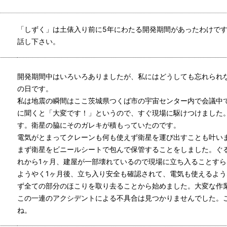
「しずく」は土俵入り前に5年にわたる開発期間があったわけで
話し下さい。
開発期間中はいろいろありましたが、私にはどうしても忘れられない
の日です。
私は地震の瞬間はここ茨城県つくば市の宇宙センター内で会議中
に聞くと「大変です！」というので、すぐ現場に駆けつけました
す。衛星の脇にそのガレキが積もっていたのです。
電気がとまってクレーンも何も使えず衛星を運び出すことも叶い
まず衛星をビニールシートで包んで保管することをしました。ぐ
れから1ヶ月、建屋が一部壊れているので現場に立ち入ることす
ようやく1ヶ月後、立ち入り安全も確認されて、電気も使えるよ
ず全ての部分のほこりを取り去ることから始めました。大変な作
この一連のアクシデントによる不具合は見つかりませんでした。
ね。