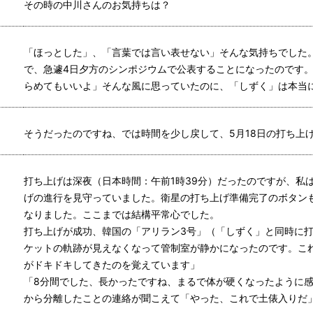
その時の中川さんのお気持ちは？
「ほっとした」、「言葉では言い表せない」そんな気持ちでした
で、急遽4日夕方のシンポジウムで公表することになったのです
らめてもいいよ」そんな風に思っていたのに、「しずく」は本当
そうだったのですね、では時間を少し戻して、5月18日の打ち上
打ち上げは深夜（日本時間：午前1時39分）だったのですが、私
げの進行を見守っていました。衛星の打ち上げ準備完了のボタン
なりました。ここまでは結構平常心でした。
打ち上げが成功、韓国の「アリラン3号」（「しずく」と同時に
ケットの軌跡が見えなくなって管制室が静かになったのです。こ
がドキドキしてきたのを覚えています」
「8分間でした、長かったですね、まるで体が硬くなったように
から分離したことの連絡が聞こえて「やった、これで土俵入りだ