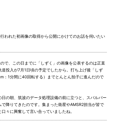
に行われた初画像の取得から公開にかけてのお話を伺いたい
たので、この日までに「しずく」の画像を公表するのは正直
道投入が7月1日頃の予定でしたから。打ち上げ後「しず
pm：1分間に40回転する）までとんとん拍子に進んだので
この日の朝、筑波のデータ処理設備の前に立つと、スバルバー
で降りてきたのです。集まった衛星やAMSR2担当が皆で
と口々に興奮して言い合っていましたね。