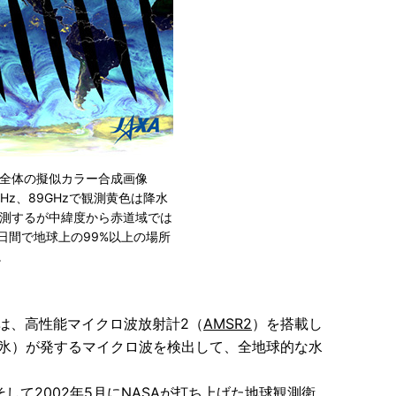
球全体の擬似カラー合成画像
Hz、89GHzで観測黄色は降水
観測するが中緯度から赤道域では
日間で地球上の99%以上の場所
。
は、高性能マイクロ波放射計2（
AMSR2
）を搭載し
、氷）が発するマイクロ波を検出して、全地球的な水
そして2002年5月にNASAが打ち上げた地球観測衛