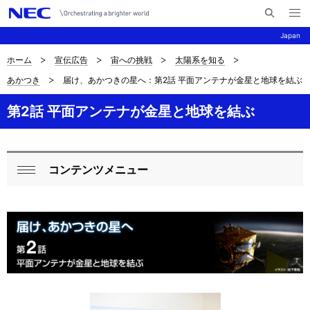
メ
サ
ニ
Japan
イ
ュ
ー
ト
を
ホーム
宣伝広告
宙への挑戦
太陽系を知る
サ
ナ
内
開
あかつき
届け、あかつきの星へ：第2話 平面アンテナが金星と地球を結ぶ
く
検
ビ
イ
索
ゲ
第2話 平面アンテナが金星と地球を結ぶ
ト
ー
内
シ
の
コンテンツメニュー
ョ
ロ
閉
現
ン
ー
じ
在
る
カ
位
ル
置
ナ
ビ