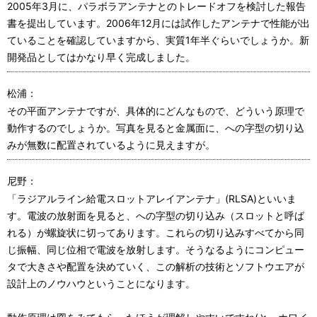
2005年3月に、パラボラアンテナとのトレードオフを検討した報告
書を提出しています。2006年12月には試作したアンテナで性能が出
ていることを確認していますから、実質1年半ぐらいでしょうか。新
開発品としてはかなり早く完成しました。
松浦：
その平面アンテナですが、具体的にどんなもので、どういう原理で
動作するのでしょうか。写真を見ると金属面に、への字型の切り込
みが無数に配置されているように見えますが。
尼野：
「ラジアルライン給電スロットアレイアンテナ」(RLSA)といいま
す。電波の放射面を見ると、への字型の切り込み（スロットと呼ば
れる）が螺旋状に切ってあります。これらの切り込みすべてから同
じ振幅、同じ位相で電波を放射します。そうなるようにコンピュー
タで大きさや配置を決めていく、この解析の技術とソフトウエアが
設計上のノウハウということになります。