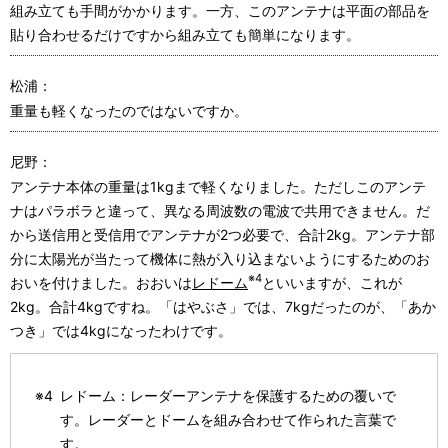
組み立ても手間がかかります。一方、このアンテナは平面の部品を
貼り合わせるだけですから組み立ても簡単になります。
松浦：
重量も軽くなったのではないですか。
尼野：
アンテナ本体の重量は1kgまで軽くなりました。ただしこのアンテ
ナはパラボラと違って、異なる周波数の電波で共用できません。だ
から送信用と受信用でアンテナが2つ必要で、合計2kg。アンテナ部
分に太陽光が当たって機体に熱が入り込まないようにするためのお
※4
おいを付けました。おおいは
レドーム
といいますが、これが
2kg。合計4kgですね。「はやぶさ」では、7kgだったのが、「あか
つき」では4kgになったわけです。
※4
レドーム：レーダーアンテナを保護するための覆いで
す。レーダーとドームを組み合わせて作られた言葉で
す。