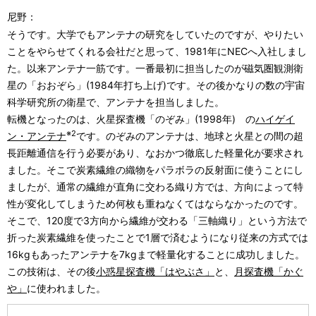
尼野：
そうです。大学でもアンテナの研究をしていたのですが、やりたい
ことをやらせてくれる会社だと思って、1981年にNECへ入社しまし
た。以来アンテナ一筋です。一番最初に担当したのが磁気圏観測衛
星の「おおぞら」(1984年打ち上げ)です。その後かなりの数の宇宙
科学研究所の衛星で、アンテナを担当しました。
転機となったのは、火星探査機「のぞみ」(1998年) の
ハイゲイ
※2
ン・アンテナ
です。のぞみのアンテナは、地球と火星との間の超
長距離通信を行う必要があり、なおかつ徹底した軽量化が要求され
ました。そこで炭素繊維の織物をパラボラの反射面に使うことにし
ましたが、通常の繊維が直角に交わる織り方では、方向によって特
性が変化してしまうため何枚も重ねなくてはならなかったのです。
そこで、120度で3方向から繊維が交わる「三軸織り」という方法で
折った炭素繊維を使ったことで1層で済むようになり従来の方式では
16kgもあったアンテナを7kgまで軽量化することに成功しました。
この技術は、その後
小惑星探査機「はやぶさ」
と、
月探査機「かぐ
や」
に使われました。